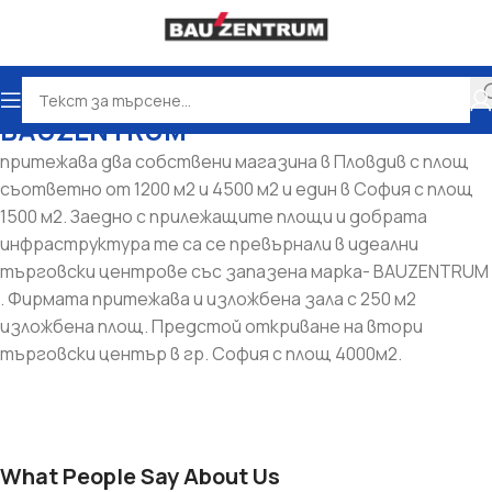
BAUZENTRUM
притежава два собствени магазина в Пловдив с площ
съответно от 1200 м2 и 4500 м2 и един в София с площ
1500 м2. Заедно с прилежащите площи и добрата
инфраструктура те са се превърнали в идеални
търговски центрове със запазена марка- BAUZENTRUM
. Фирмата притежава и изложбена зала с 250 м2
изложбена площ. Предстой откриване на втори
търговски център в гр. София с площ 4000м2.
What People Say About Us