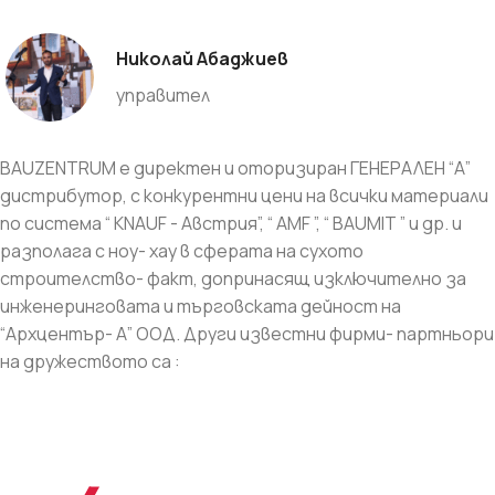
Николай Абаджиев
управител
BAUZENTRUM e директен и оторизиран ГЕНЕРАЛЕН “А”
дистрибутор, с конкурентни цени на всички материали
по система “ KNAUF - Австрия”, “ AMF ”, “ BAUMIT ” и др. и
разполага с ноу- хау в сферата на сухото
строителство- факт, допринасящ изключително за
инженеринговата и търговската дейност на
“Архцентър- А” ООД. Други известни фирми- партньори
на дружеството са :