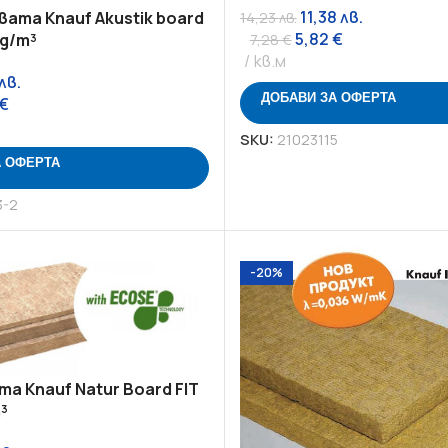
11,38
лв.
вата Knauf Akustik board
14,23
лв.
5,82
€
kg/m³
7,28
€
кв.м
лв.
ДОБАВИ ЗА ОФЕРТА
€
SKU:
21023115
А ОФЕРТА
3-2
-20%
а Knauf Natur Board FIT
³