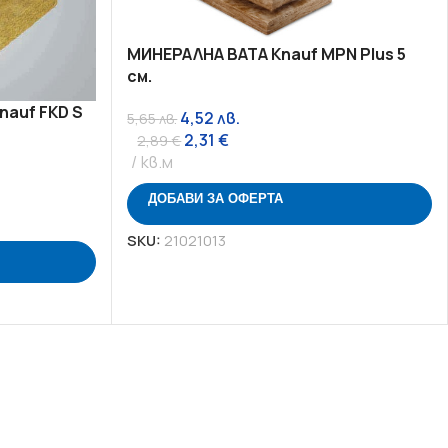
МИНЕРАЛНА ВАТА Knauf MPN Plus 5
см.
nauf FKD S
4,52
лв.
5,65
лв.
2,31
€
2,89
€
кв.м
ДОБАВИ ЗА ОФЕРТА
SKU:
21021013