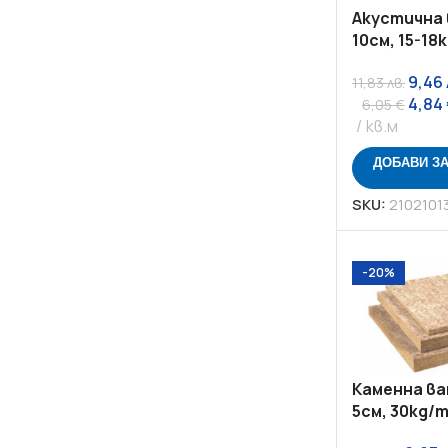
Акустична 
10см, 15-18
9,46
11,83
лв.
4,84
6,05
€
кв.м
ДОБАВИ З
SKU:
2102101
-20%
Каменна ват
5см, 30kg/m