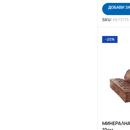
Лепила и шпакловки
ДОБАВИ З
Мрежа
SKU:
K673175
-20%
МИНЕРАЛНА В
10см.