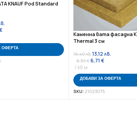
ТА KNAUF Pod Standard
лв.
€
Каменна вата фасадна K
Thermal 3 см
А ОФЕРТА
13,12
лв.
16,40
лв.
6,71
€
8,39
€
8
кв.м
ДОБАВИ ЗА ОФЕРТА
SKU:
21023075