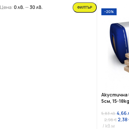
Цена:
0 лв.
—
30 лв.
ФИЛТЪР
-20%
СУХО СТРОИТЕЛСТВО
ТОПЛОИЗОЛАЦИЯ
Гипсокартон
Каменна вата
Окачени тавани
Мазилки
Акустична 
Профили
XPS - Fibran
5см, 15-18k
Шпакловки
EPS - Стиропор
4,66
5,83
лв.
Лайсни ъгли и мрежи
Лайсни
2,38
2,98
€
кв.м
Аксесоари
Дюбели