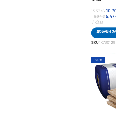
10,7
13,37
лв.
5,47
6,84
€
кв.м
ДОБАВИ З
SKU:
K730128
-20%