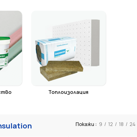
ство
Топлоизолация
nsulation
Покажи
9
12
18
24