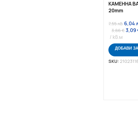
КАМЕННА ВА
20mm
6,04
7,55
лв.
3,09
3,86
€
кв.м
ДОБАВИ З
SKU:
2102311