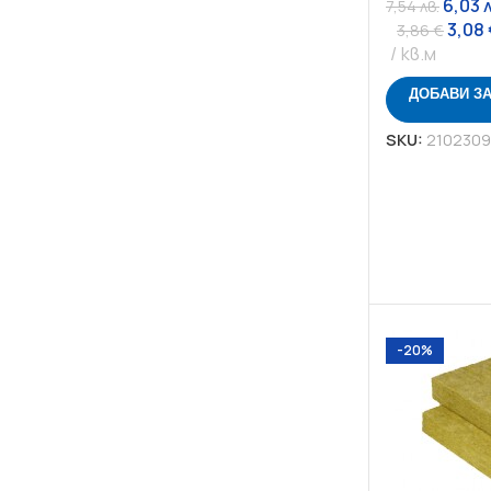
6,03
7,54
лв.
3,08
3,86
€
кв.м
ДОБАВИ З
SKU:
2102309
-20%