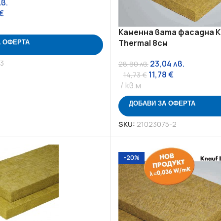
лв.
€
Каменна вата фасадна K
А ОФЕРТА
Thermal 8см
3
23,04
лв.
28,80
лв.
11,78
€
14,73
€
кв.м
ДОБАВИ ЗА ОФЕРТА
SKU:
21023075-2
-20%