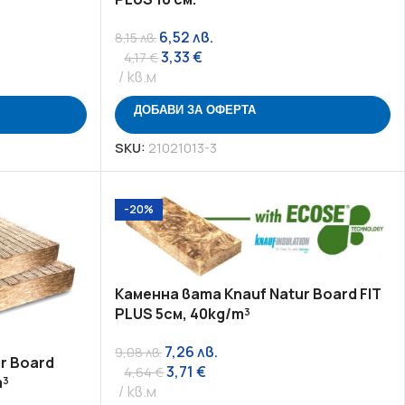
6,52
лв.
8,15
лв.
3,33
€
4,17
€
кв.м
ДОБАВИ ЗА ОФЕРТА
SKU:
21021013-3
-20%
Каменна вата Knauf Natur Board FIT
PLUS 5см, 40kg/m³
7,26
лв.
9,08
лв.
r Board
3,71
€
4,64
€
m³
кв.м