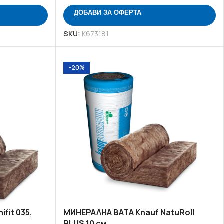
ДОБАВИ ЗА ОФЕРТА
SKU:
K673181
ОКАРТОН
 ЦЕНИ В БЪЛГАРИЯ
-20%
ОФЕРТИТЕ
fit 035,
МИНЕРАЛНА ВАТА Knauf NatuRoll
PLUS 10 см.