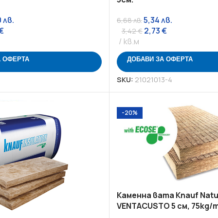
0
лв.
5,34
лв.
6,68
лв.
€
2,73
€
3,42
€
кв.м
А ОФЕРТА
ДОБАВИ ЗА ОФЕРТА
SKU:
21021013-4
-20%
Каменна вата Knauf Natu
VENTACUSTO 5 см, 75kg/