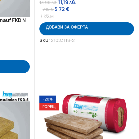
11,19
лв.
13,99
лв.
5,72
€
7,15
€
кв.м
nauf FKD N
ДОБАВИ ЗА ОФЕРТА
SKU:
21023118-2
-20%
ГОРЕЩ