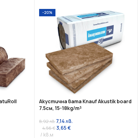
-20%
tuRoll
Акустична вата Knauf Akustik board
7.5см, 15-18kg/m³
7,14
лв.
8,92
лв.
3,65
€
4,56
€
кв.м