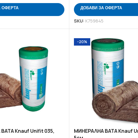
Препарати и добавки
А ОФЕРТА
ДОБАВИ ЗА ОФЕРТА
Шпакловки - смеси
SKU:
K759845
ГИПС
НАЙ-ДОБРИТЕ
-20%
ВИЖ 
АТА Knauf Unifit 035,
МИНЕРАЛНА ВАТА Knauf Uni
5см.