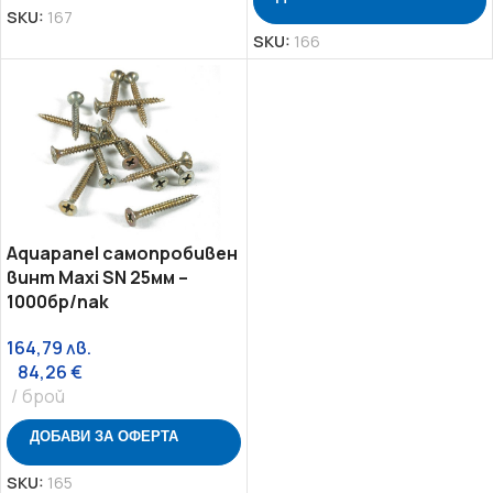
SKU:
167
SKU:
166
Aquapanel самопробивен
винт Maxi SN 25мм –
1000бр/пак
164,79
лв.
84,26
€
брой
ДОБАВИ ЗА ОФЕРТА
SKU:
165