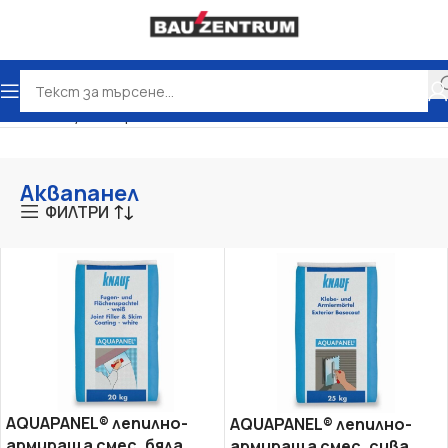
Начало
Сухо строителство
Аквапанел
Аквапанел
ФИЛТРИ
AQUAPANEL® лепилно­
AQUAPANEL® лепилно­
армираща cмес, бяла
армираща смес, сива