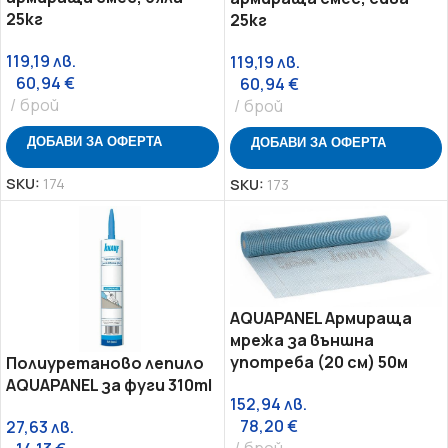
25кг
25кг
119,19
лв.
119,19
лв.
60,94
€
60,94
€
брой
брой
ДОБАВИ ЗА ОФЕРТА
ДОБАВИ ЗА ОФЕРТА
SKU:
174
SKU:
173
AQUAPANEL Aрмираща
мрежа за външна
употреба (20 см) 50м
Полиуретаново лепило
AQUAPANEL за фуги 310ml
152,94
лв.
78,20
€
27,63
лв.
брой