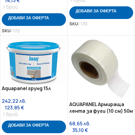
14,13
€
брой
ДОБАВИ ЗА ОФЕРТА
ДОБАВИ ЗА ОФЕРТА
SKU:
170
SKU:
172
Aquapanel грунд 15л
242,22
лв.
AQUAPANEL Aрмираща
123,85
€
лента за фуги (10 см) 50м
брой
68,65
лв.
ДОБАВИ ЗА ОФЕРТА
35,10
€