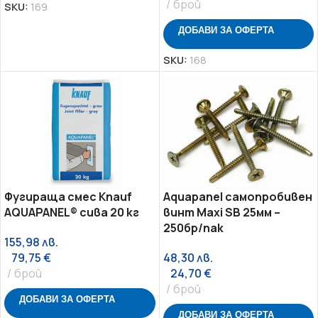
брой
SKU:
169
ДОБАВИ ЗА ОФЕРТА
SKU:
168
Фугираща смес Knauf
Aquapanel самопробивен
AQUAPANEL® сива 20 кг
винт Maxi SB 25мм –
250бр/пак
155,98
лв.
79,75
€
48,30
лв.
брой
24,70
€
брой
ДОБАВИ ЗА ОФЕРТА
ДОБАВИ ЗА ОФЕРТА