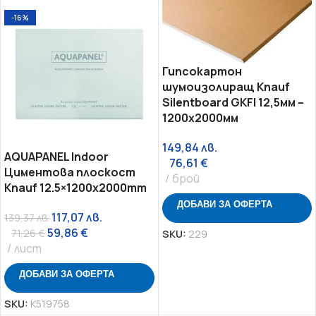
-16%
Гипсокартон
шумоизолиращ Knauf
Silentboard GKFI 12,5мм –
1200х2000мм
149,84
лв.
AQUAPANEL Indoor
76,61
€
Циментова плоскост
брой
Knauf 12.5×1200х2000mm
ДОБАВИ ЗА ОФЕРТА
117,07
лв.
139,37
лв.
59,86
€
71,26
€
SKU:
229
лист
ДОБАВИ ЗА ОФЕРТА
SKU:
K519758