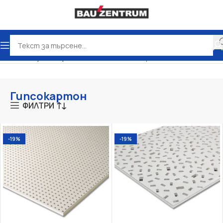
Начало
Сухо строителство
Гипсокартон
Гипсокартон
ФИЛТРИ
-19%
-19%