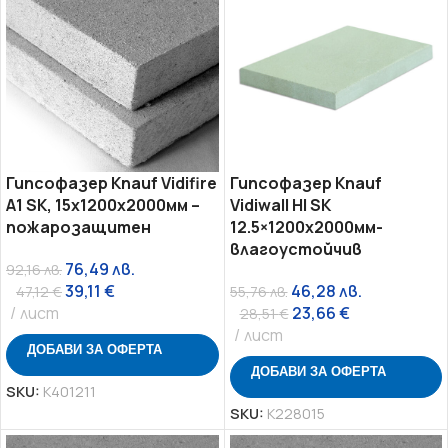
Гипсофазер Knauf Vidifire
Гипсофазер Knauf
A1 SK, 15x1200x2000мм –
Vidiwall HI SK
пожарозащитен
12.5×1200х2000мм-
влагоустойчив
76,49
лв.
92,16
лв.
39,11
€
46,28
лв.
47,12
€
55,76
лв.
лист
23,66
€
28,51
€
лист
ДОБАВИ ЗА ОФЕРТА
ДОБАВИ ЗА ОФЕРТА
SKU:
K401211
SKU:
K228015