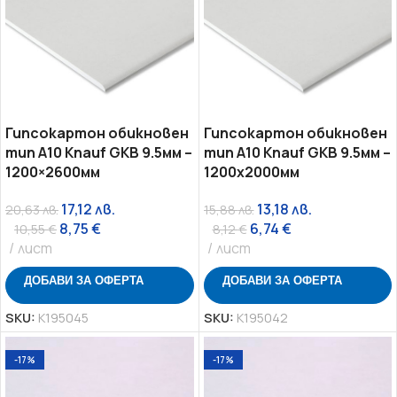
Гипсокартон обикновен
Гипсокартон обикновен
тип А10 Knauf GKB 9.5мм –
тип А10 Knauf GKB 9.5мм –
1200×2600мм
1200х2000мм
17,12
лв.
13,18
лв.
20,63
лв.
15,88
лв.
8,75
€
6,74
€
10,55
€
8,12
€
лист
лист
ДОБАВИ ЗА ОФЕРТА
ДОБАВИ ЗА ОФЕРТА
SKU:
K195045
SKU:
K195042
-17%
-17%