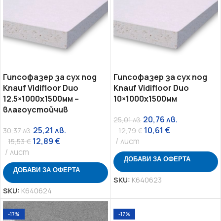
Гипсофазер за сух под
Гипсофазер за сух под
Knauf Vidifloor Duo
Knauf Vidifloor Duo
12.5×1000х1500мм –
10×1000х1500мм
влагоустойчив
20,76
лв.
25,01
лв.
25,21
лв.
10,61
€
30,37
лв.
12,79
€
12,89
€
лист
15,53
€
лист
ДОБАВИ ЗА ОФЕРТА
ДОБАВИ ЗА ОФЕРТА
SKU:
K640623
SKU:
K640624
-17%
-17%