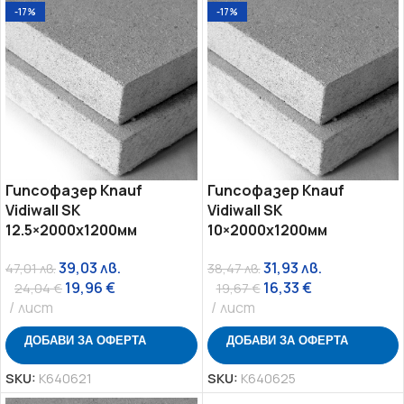
-17%
-17%
Гипсофазер Knauf
Гипсофазер Knauf
Vidiwall SK
Vidiwall SK
12.5×2000х1200мм
10×2000х1200мм
39,03
лв.
31,93
лв.
47,01
лв.
38,47
лв.
19,96
€
16,33
€
24,04
€
19,67
€
лист
лист
ДОБАВИ ЗА ОФЕРТА
ДОБАВИ ЗА ОФЕРТА
SKU:
K640621
SKU:
K640625