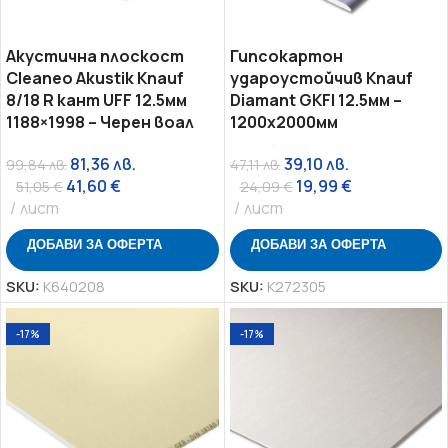
Акустична плоскост
Гипсокартон
Cleaneo Akustik Knauf
удароустойчив Knauf
8/18 R кант UFF 12.5мм
Diamant GKFI 12.5мм –
1188×1998 – Черен воал
1200х2000мм
81,36
лв.
39,10
лв.
99,84
лв.
47,11
лв.
41,60
€
19,99
€
51,05
€
24,09
€
лист
лист
ДОБАВИ ЗА ОФЕРТА
ДОБАВИ ЗА ОФЕРТА
SKU:
K640208
SKU:
K272305
-17%
-17%