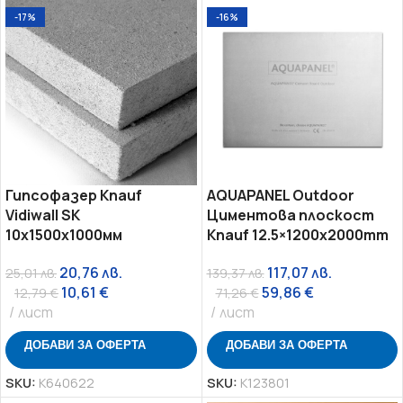
-17%
-16%
Гипсофазер Knauf
AQUAPANEL Outdoor
Vidiwall SK
Циментова плоскост
10x1500x1000мм
Knauf 12.5×1200х2000mm
20,76
лв.
117,07
лв.
25,01
лв.
139,37
лв.
10,61
€
59,86
€
12,79
€
71,26
€
лист
лист
ДОБАВИ ЗА ОФЕРТА
ДОБАВИ ЗА ОФЕРТА
SKU:
K640622
SKU:
K123801