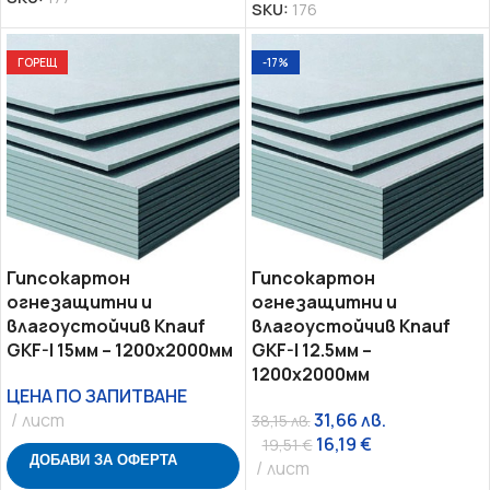
SKU:
176
ГОРЕЩ
-17%
Гипсокартон
Гипсокартон
огнезащитни и
огнезащитни и
влагоустойчив Knauf
влагоустойчив Knauf
GKF-I 15мм – 1200х2000мм
GKF-I 12.5мм –
1200х2000мм
ЦЕНА ПО ЗАПИТВАНЕ
лист
31,66
лв.
38,15
лв.
16,19
€
19,51
€
ДОБАВИ ЗА ОФЕРТА
лист