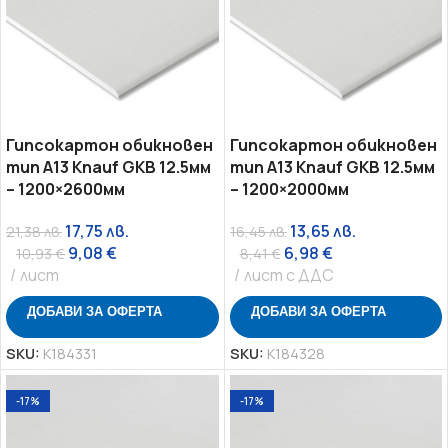
Гипсокартон обикновен
Гипсокартон обикновен
тип A13 Knauf GKB 12.5мм
тип A13 Knauf GKB 12.5мм
– 1200×2600мм
– 1200×2000мм
17,75
лв.
13,65
лв.
21,38
лв.
16,45
лв.
9,08
€
6,98
€
10,93
€
8,41
€
лист
лист с ДДС
ДОБАВИ ЗА ОФЕРТА
ДОБАВИ ЗА ОФЕРТА
SKU:
K184331
SKU:
K184328
-17%
-17%