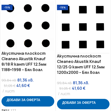
-19%
-19%
Акустична плоскост
Акустична плоскост
Cleaneo Akustik Knauf
Cleaneo Akustik Knauf
8/18 R кант UFF 12.5мм
12/25 Q кант UFF 12.5мм
1188×1998 – Бял воал
1200х2000 – Бял воал
81,36
лв.
99,84
лв.
81,36
лв.
99,84
лв.
41,60
€
51,05
€
41,60
€
51,05
€
лист
лист
ДОБАВИ ЗА ОФЕРТА
ДОБАВИ ЗА ОФЕРТА
SKU:
177