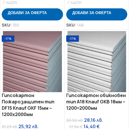
лист
лист
ДОБАВИ ЗА ОФЕРТА
ДОБАВИ ЗА ОФЕРТА
SKU:
150
SKU:
148
-17%
-17%
Гипсокартон
Гипсокартон обикновен
Пожарозащитен тип
тип A18 Knauf GKB 18мм –
DF15 Knauf GKF 15мм –
1200×2000мм
1200х2000мм
28,16
лв.
33,92
лв.
25,92
лв.
14,40
€
31,23
лв.
17,34
€