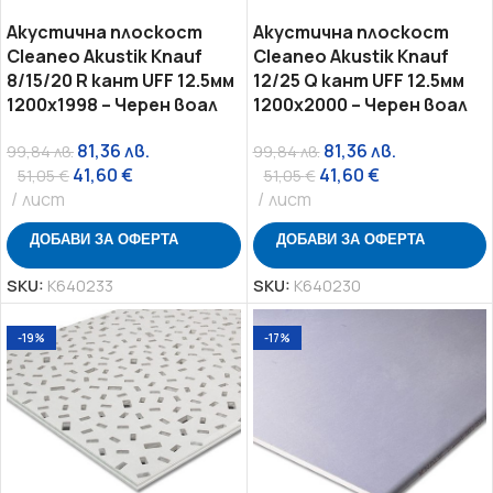
Акустична плоскост
Акустична плоскост
Cleaneo Akustik Knauf
Cleaneo Akustik Knauf
8/15/20 R кант UFF 12.5мм
12/25 Q кант UFF 12.5мм
1200х1998 – Черен воал
1200х2000 – Черен воал
81,36
лв.
81,36
лв.
99,84
лв.
99,84
лв.
41,60
€
41,60
€
51,05
€
51,05
€
лист
лист
ДОБАВИ ЗА ОФЕРТА
ДОБАВИ ЗА ОФЕРТА
SKU:
K640233
SKU:
K640230
-19%
-17%