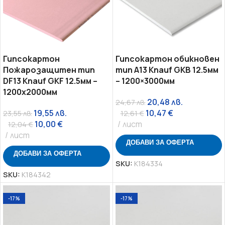
Гипсокартон
Гипсокартон обикновен
Пожарозащитен тип
тип A13 Knauf GKB 12.5мм
DF13 Knauf GKF 12.5мм –
– 1200×3000мм
1200х2000мм
20,48
лв.
24,67
лв.
19,55
лв.
10,47
€
23,55
лв.
12,61
€
10,00
€
лист
12,04
€
лист
ДОБАВИ ЗА ОФЕРТА
ДОБАВИ ЗА ОФЕРТА
SKU:
K184334
SKU:
K184342
-17%
-17%