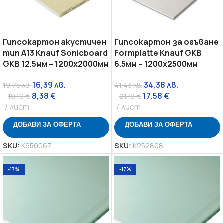
Гипсокартон акустичен
Гипсокартон за огъване
тип A13 Knauf Sonicboard
Formplatte Knauf GKB
GKB 12.5мм – 1200х2000мм
6.5мм – 1200х2500мм
16,39
лв.
34,38
лв.
19,75
лв.
41,43
лв.
8,38
€
17,58
€
10,10
€
21,18
€
лист
лист
ДОБАВИ ЗА ОФЕРТА
ДОБАВИ ЗА ОФЕРТА
SKU:
K650067
SKU:
K252808
-17%
-17%