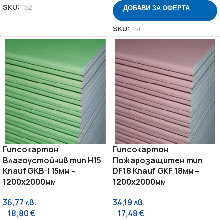
SKU:
152
ДОБАВИ ЗА ОФЕРТА
SKU:
151
Гипсокартон
Гипсокартон
Влагоустойчив тип H15
Пожарозащитен тип
Knauf GKB-I 15мм –
DF18 Knauf GKF 18мм –
1200х2000мм
1200х2000мм
36,77
лв.
34,19
лв.
18,80
€
17,48
€