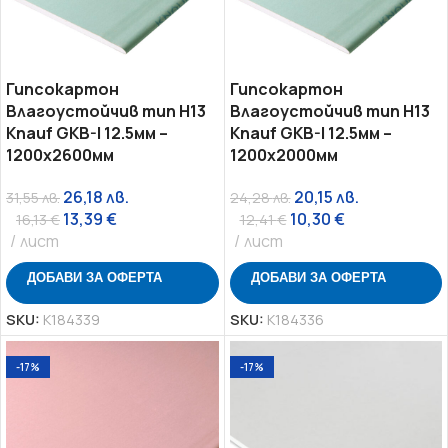
Гипсокартон
Гипсокартон
Влагоустойчив тип H13
Влагоустойчив тип H13
Knauf GKB-I 12.5мм –
Knauf GKB-I 12.5мм –
1200х2600мм
1200х2000мм
26,18
лв.
20,15
лв.
31,55
лв.
24,28
лв.
13,39
€
10,30
€
16,13
€
12,41
€
лист
лист
ДОБАВИ ЗА ОФЕРТА
ДОБАВИ ЗА ОФЕРТА
SKU:
K184339
SKU:
K184336
-17%
-17%