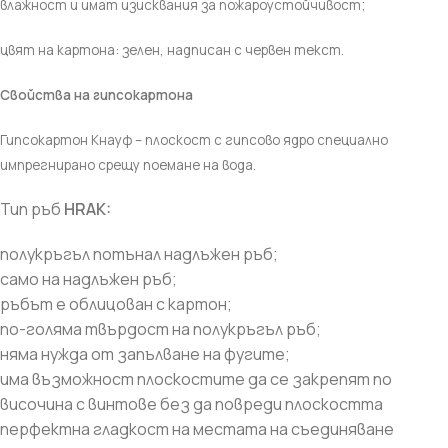
влажност и имат изисквания за пожароустойчивост;
цвят на картона: зелен, надписан с червен текст.
Свойства на гипсокартона
Гипсокартон Кнауф – плоскост с гипсово ядро специално
импрегнирано срещу поемане на вода.
Тип ръб
HRAK:
полукръгъл потънал надлъжен ръб;
само на надлъжен ръб;
ръбът е облицован с картон;
по-голяма твърдост на полукръгъл ръб;
няма нужда от запълване на фугите;
има възможност плоскостите да се закрепят по
височина с винтове без да повреди плоскостта
перфектна гладкост на местата на съединяване