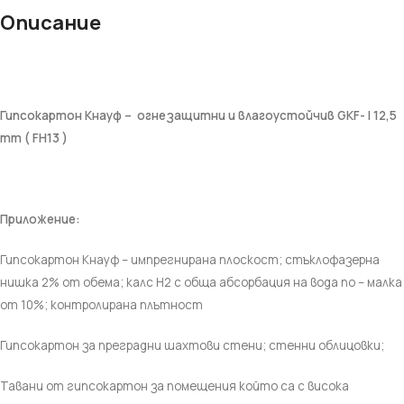
Описание
Гипсокартон Кнауф – огнезащитни и влагоустойчив GKF- I 12,5
mm ( FH13 )
Приложение:
Гипсокартон Кнауф – импрегнирана плоскост;
стъклофазерна
нишка 2% от обема; калс Н2 с обща абсорбация на вода по – малка
от 10%; контролирана плътност
Гипсокартон за преградни шахтови стени;
стенни облицовки;
Тавани от гипсокартон за помещения който са с висока