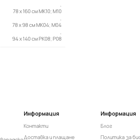
Препарати и добавки
,
78 x 160 cм MK10; M10
Шпакловки - смеси
,
78 x 98 cм MK04; M04
ГИПС
,
НАЙ-ДОБРИТЕ
94 x 140 cм PK08; P08
ВИЖ 
Информация
Информация
Контакти
Блог
Доставка и плащане
Политика за б
вградско