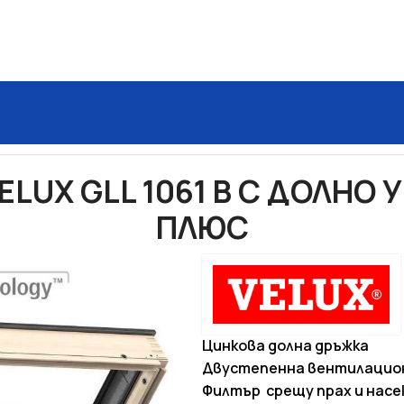
ELUX
ПОКРИВНИ ПРОЗОРЦИ VELUX GLL 1061 B С ДОЛНО УП
LUX GLL 1061 B С ДОЛНО 
ПЛЮС
Цинкова долна дръжка
Двустепенна вентилацион
Филтър срещу прах и насе