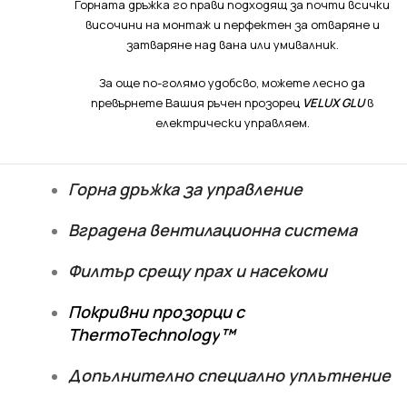
Горната дръжка го прави подходящ за почти всички
височини на монтаж и перфектен за отваряне и
затваряне над вана или умивалник.
За още по-голямо удобсво, можете лесно да
превърнете Вашия ръчен прозорец
VELUX GLU
в
електрически управляем.
Горна дръжка за управление
Вградена вентилационна система
Филтър срещу прах и насекоми
Покривни прозорци с
ThermoTechnology
™
Допълнително специално уплътнение