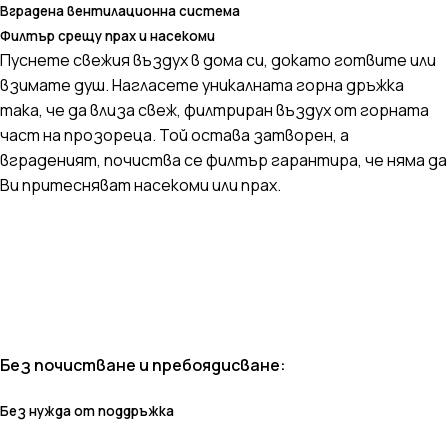
Вградена вентилационна система
Филтър срещу прах и насекоми
Пуснете свежия въздух в дома си, докато готвите или
взимате душ. Нагласете уникалната горна дръжка
така, че да влиза свеж, филтриран въздух от горната
част на прозореца. Той остава затворен, а
вграденият, почиства се филтър гарантира, че няма да
Ви притесняват насекоми или прах.
Без почистване и пребоядисване:
Без нужда от поддръжка