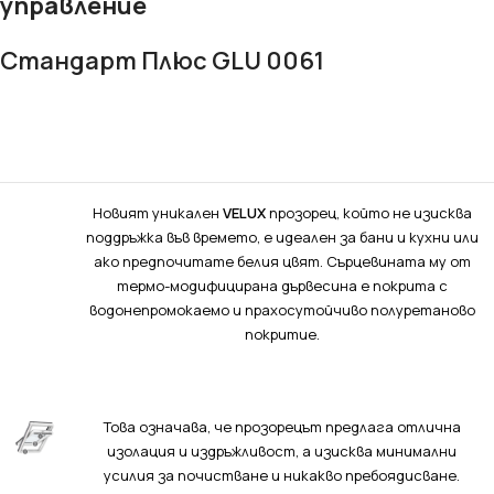
управление
Стандарт Плюс GLU 0061
Новият уникален
VELUX
прозорец, който не изисква
поддръжка във времето, е идеален за бани и кухни или
ако предпочитате белия цвят. Сърцевината му от
термо-модифицирана дървесина е покрита с
водонепромокаемо и прахосутойчиво полуретаново
покритие.
Това означава, че прозорецът предлага отлична
изолация и издръжливост, а изисква минимални
усилия за почистване и никакво пребоядисване.