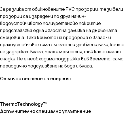
За разлика от обикновените PVC прозорци, тези бели
прозорци са изградени по друг начин-
водоустойчивото полиуретаново покритие
представлява една цялостна заливка на дървената
сърцевина. Така крилото на прозореца е влаго- и
прахоустойчиво и има елегантни заоблени ъгли, които
не задържат влага, прах и мръсотия, тъй като нямат
снадки. Не е необходима поддръжка във времето, само
периодично подсушаване на вода и влага.
Отлично пестене на енергия:
ThermoTechnology™
Допълнително специално уплътнение