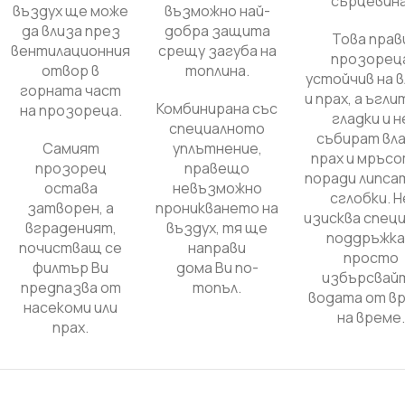
сърцевина
въздух ще може
възможно най-
да влиза през
добра защита
Това прав
вентилационния
срещу загуба на
прозорец
отвор в
топлина.
устойчив на 
горната част
и прах, а ъгли
Комбинирана със
на прозореца.
гладки и н
специалното
събират вла
Самият
уплътнение,
прах и мръс
прозорец
правещо
поради липса
остава
невъзможно
сглобки. Н
затворен, а
проникването на
изисква спец
вграденият,
въздух, тя ще
поддръжка
почистващ се
направи
просто
филтър Ви
дома Ви по-
избърсвай
предпазва от
топъл.
водата от в
насекоми или
на време.
прах.