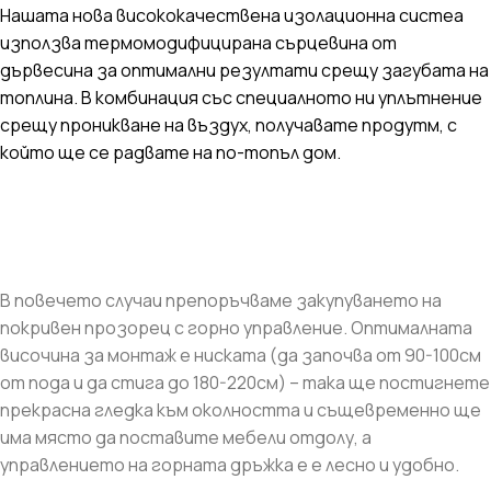
Нашата нова висококачествена изолационна систеа
използва термомодифицирана сърцевина от
дървесина за оптимални резултати срещу загубата на
топлина. В комбинация със специалното ни уплътнение
срещу проникване на въздух, получавате продутм, с
който ще се радвате на по-топъл дом.
В повечето случаи препоръчваме закупуването на
покривен прозорец с горно управление. Оптималната
височина за монтаж е ниската (да започва от 90-100см
от пода и да стига до 180-220см) – така ще постигнете
прекрасна гледка към околността и същевременно ще
има място да поставите мебели отдолу, а
управлението на горната дръжка е е лесно и удобно.