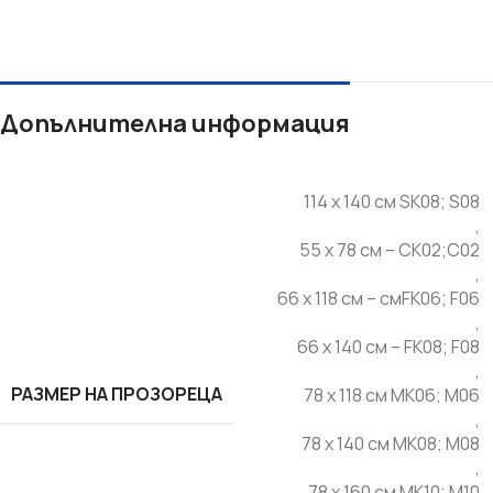
Допълнителна информация
114 x 140 cм SK08; S08
,
55 x 78 см – CK02;C02
,
66 x 118 cм – cмFK06; F06
,
66 x 140 cм – FK08; F08
,
РАЗМЕР НА ПРОЗОРЕЦА
78 x 118 cм MK06; M06
,
78 x 140 cм MK08; M08
,
78 x 160 cм MK10; M10