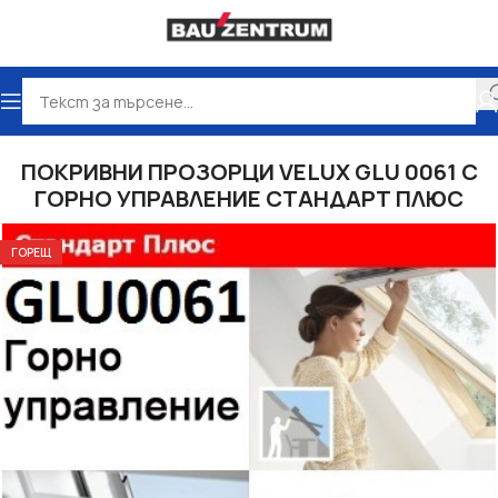
ло
Покривни прозорци VELUX
Покривни прозорци VELUX
ПОКРИВНИ ПРОЗОРЦИ VELUX GLU 0061 С
ГОРНО УПРАВЛЕНИЕ СТАНДАРТ ПЛЮС
ГОРЕЩ