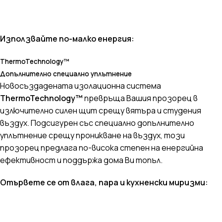
Използвайте по-малко енергия:
ThermoTechnology™
Допълнително специално уплътнение
Новосъздадената изолационна система
ThermoTechnology™
превръща Вашия прозорец в
излючително силен щит срещу вятъра и студения
въздух. Подсигурен със специално допълнително
уплътнение срещу проникване на въздух, този
прозорец предлага по-висока степен на енергийна
ефективност и поддържа дома Ви топъл.
Отървете се от влага, пара и кухненски миризми: