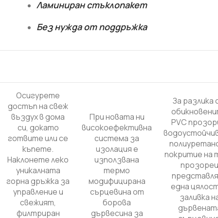
Ламиниран стъклопакет
Без нужда от поддръжка
Осигурете
За разлика
достъп на свеж
обикновен
въздух в дома
При новата ни
PVC прозор
си, докато
високоефективна
водоустойчи
готвите или се
система за
полиуретан
къпете.
изолация е
покритие на 
Наклонете леко
използвана
прозоре
уникалната
термо
представля
горна дръжка за
модифицирана
една цялос
управление и
сърцевина от
заливка н
свежият,
борова
дървенат
филтриран
дървесина за