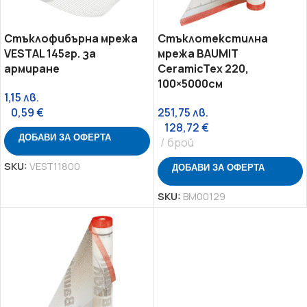
Стъклофибърна мрежа
Стъклотекстилна
VESTAL 145гр. за
мрежа BAUMIT
армиране
CeramicTex 220,
100×5000см
1,15
лв.
0,59
€
251,75
лв.
128,72
€
ДОБАВИ ЗА ОФЕРТА
брой
SKU:
VEST11800
ДОБАВИ ЗА ОФЕРТА
SKU:
BM00129