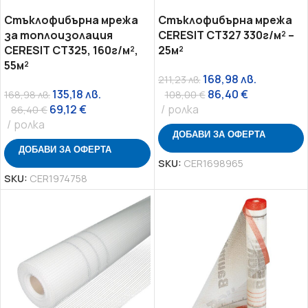
Стъклофибърна мрежа
Стъклофибърна мрежа
за топлоизолация
CERESIT CT327 330г/м² –
CERESIT CT325, 160г/м²,
25м²
55м²
168,98
лв.
211,23
лв.
135,18
лв.
86,40
€
168,98
лв.
108,00
€
69,12
€
ролка
86,40
€
ролка
ДОБАВИ ЗА ОФЕРТА
ДОБАВИ ЗА ОФЕРТА
SKU:
CER1698965
SKU:
CER1974758