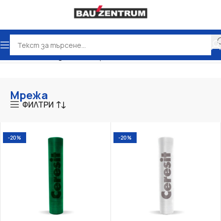
Начало
Топлоизолация
Мрежа
Мрежа
ФИЛТРИ
-20%
-20%