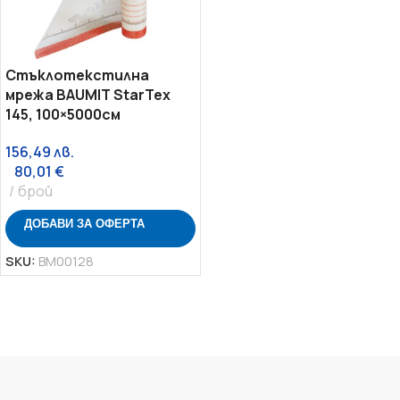
Стъклотекстилна
мрежа BAUMIT StarTex
145, 100×5000см
156,49
лв.
80,01
€
брой
ДОБАВИ ЗА ОФЕРТА
SKU:
BM00128