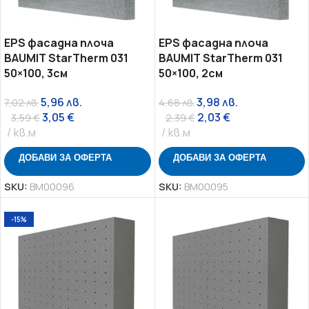
EPS фасадна плоча
EPS фасадна плоча
BAUMIT StarTherm 031
BAUMIT StarTherm 031
50×100, 3см
50×100, 2см
5,96
лв.
3,98
лв.
7,02
лв.
4,68
лв.
3,05
€
2,03
€
3,59
€
2,39
€
кв.м
кв.м
ДОБАВИ ЗА ОФЕРТА
ДОБАВИ ЗА ОФЕРТА
SKU:
BM00096
SKU:
BM00095
-15%