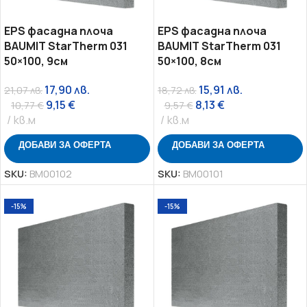
EPS фасадна плоча
EPS фасадна плоча
BAUMIT StarTherm 031
BAUMIT StarTherm 031
50×100, 9см
50×100, 8см
17,90
лв.
15,91
лв.
21,07
лв.
18,72
лв.
9,15
€
8,13
€
10,77
€
9,57
€
кв.м
кв.м
ДОБАВИ ЗА ОФЕРТА
ДОБАВИ ЗА ОФЕРТА
SKU:
BM00102
SKU:
BM00101
-15%
-15%