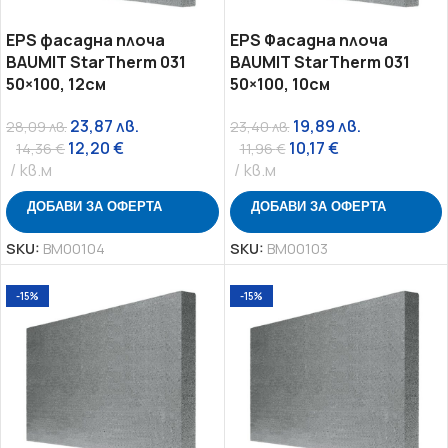
EPS фасадна плоча
EPS Фасадна плоча
BAUMIT StarTherm 031
BAUMIT StarTherm 031
50×100, 12см
50×100, 10см
23,87
лв.
19,89
лв.
28,09
лв.
23,40
лв.
12,20
€
10,17
€
14,36
€
11,96
€
кв.м
кв.м
ДОБАВИ ЗА ОФЕРТА
ДОБАВИ ЗА ОФЕРТА
SKU:
BM00104
SKU:
BM00103
-15%
-15%