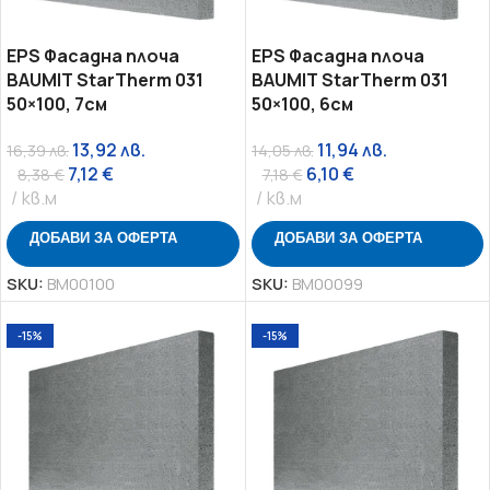
EPS Фасадна плоча
EPS Фасадна плоча
BAUMIT StarTherm 031
BAUMIT StarTherm 031
50×100, 7см
50×100, 6см
13,92
лв.
11,94
лв.
16,39
лв.
14,05
лв.
7,12
€
6,10
€
8,38
€
7,18
€
кв.м
кв.м
ДОБАВИ ЗА ОФЕРТА
ДОБАВИ ЗА ОФЕРТА
SKU:
BM00100
SKU:
BM00099
-15%
-15%