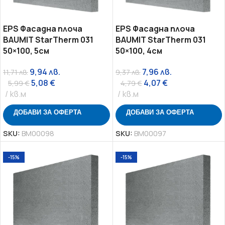
EPS Фасадна плоча
EPS Фасадна плоча
BAUMIT StarTherm 031
BAUMIT StarTherm 031
50×100, 5см
50×100, 4см
9,94
лв.
7,96
лв.
11,71
лв.
9,37
лв.
5,08
€
4,07
€
5,99
€
4,79
€
кв.м
кв.м
ДОБАВИ ЗА ОФЕРТА
ДОБАВИ ЗА ОФЕРТА
SKU:
BM00098
SKU:
BM00097
-15%
-15%