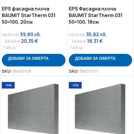
EPS фасадна плоча
EPS Фасадна плоча
BAUMIT StarTherm 031
BAUMIT StarTherm 031
50×100, 20см
50×100, 18см
39,80
лв.
35,82
лв.
46,81
лв.
42,13
лв.
20,35
€
18,31
€
23,93
€
21,54
€
кв.м
кв.м
ДОБАВИ ЗА ОФЕРТА
ДОБАВИ ЗА ОФЕРТА
SKU:
BM00108
SKU:
BM00107
-15%
-15%