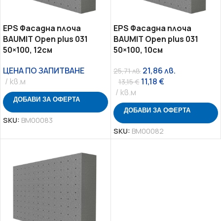
EPS Фасадна плоча
EPS Фасадна плоча
BAUMIT Open plus 031
BAUMIT Open plus 031
50×100, 12см
50×100, 10см
ЦЕНА ПО ЗАПИТВАНЕ
21,86
лв.
25,71
лв.
кв.м
11,18
€
13,15
€
кв.м
ДОБАВИ ЗА ОФЕРТА
ДОБАВИ ЗА ОФЕРТА
SKU:
BM00083
SKU:
BM00082