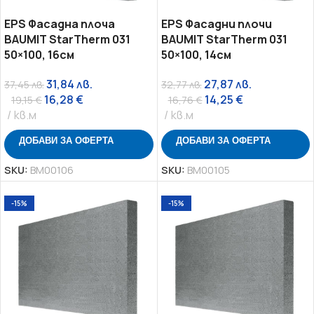
EPS Фасадна плоча
EPS Фасадни плочи
BAUMIT StarTherm 031
BAUMIT StarTherm 031
50×100, 16см
50×100, 14см
31,84
лв.
27,87
лв.
37,45
лв.
32,77
лв.
16,28
€
14,25
€
19,15
€
16,76
€
кв.м
кв.м
ДОБАВИ ЗА ОФЕРТА
ДОБАВИ ЗА ОФЕРТА
SKU:
BM00106
SKU:
BM00105
-15%
-15%