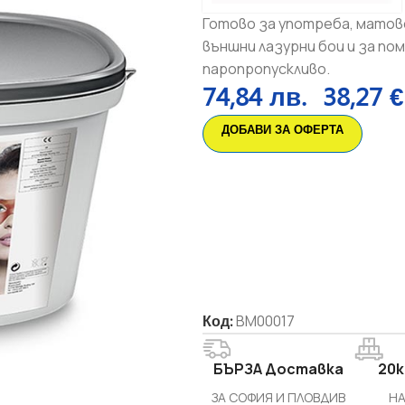
Готово за употреба, матов
външни лазурни бои и за п
паропропускливо.
74,84
лв.
38,27
€
ДОБАВИ ЗА ОФЕРТА
Код:
BM00017
БЪРЗА Доставка
20k
ЗА СОФИЯ И ПЛОВДИВ
НА