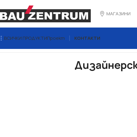
МАГАЗИНИ
ВСИЧКИ ПРОДУКТИ
Проект
КОНТАКТИ
Начало
Строителни смеси бои грундове
Бои и лакове
Д
Дизайнерск