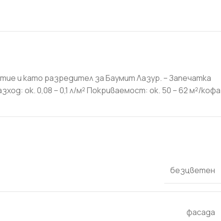
тие и като разредител за Баумит Лазур. – Запечатка
: ок. 0,08 – 0,1 л/м² Покриваемост: ок. 50 – 62 м²/кофа
безцветен
фасада