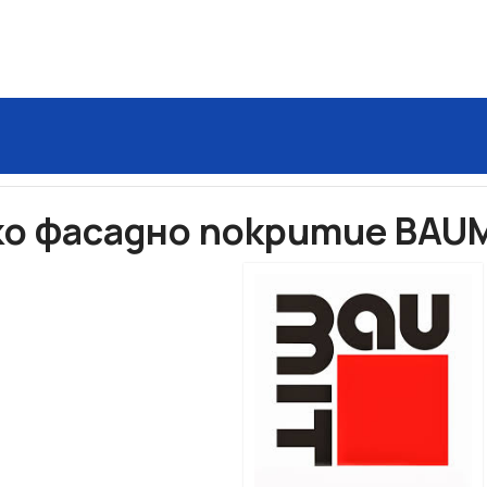
изайнерско фасадно покритие BAUMIT Finish, 5л
о фасадно покритие BAUMIT