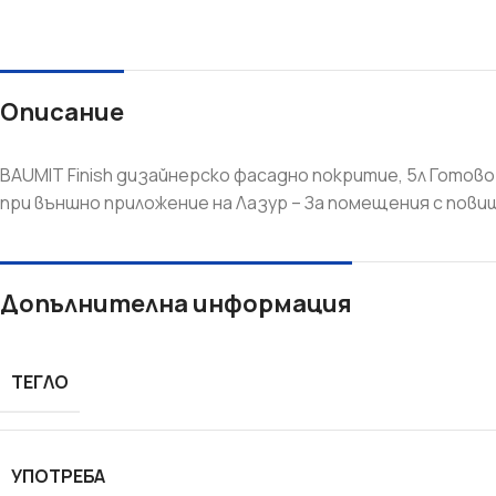
Описание
BAUMIT Finish дизайнерско фасадно покритие, 5л Готов
при външно приложение на Лазур – За помещения с повише
СУХО СТРОИТЕЛСТВО
ТОПЛОИЗОЛАЦИЯ
Допълнителна информация
Гипсокартон
Каменна вата
Окачени тавани
Мазилки
Профили
XPS - Fibran
ТЕГЛО
Шпакловки
EPS - Стиропор
Лайсни ъгли и мрежи
Лайсни
УПОТРЕБА
Аксесоари
Дюбели