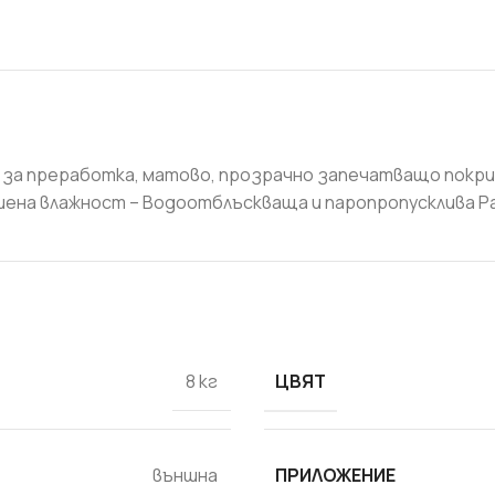
о за преработка, матово, прозрачно запечатващо покри
на влажност – Водоотблъскваща и паропропусклива Разход
СТРОИТЕЛНИ СМЕСИ
Бои и лакове
Грундове и импрегнатори
Лепила и шпакловки за
ЦВЯТ
8 кг
топлоизолация
Мазилки
Машинни мазилки
ПРИЛОЖЕНИЕ
външна