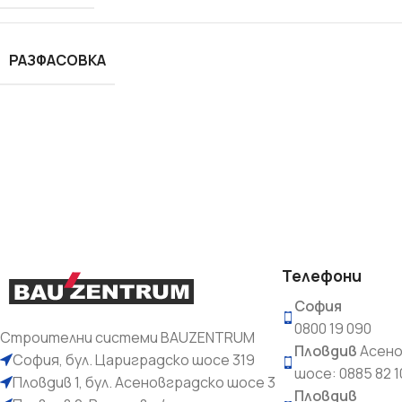
Лепила и шпакловки
Мрежа
РАЗФАСОВКА
Телефони
София
0800 19 090
Строителни системи BAUZENTRUM
Пловдив
Асено
София, бул. Цариградско шосе 319
шосе: 0885 82 1
Пловдив 1, бул. Асеновградско шосе 3
Пловдив