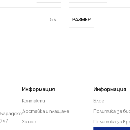
Препарати и добавки
Шпакловки - смеси
РАЗМЕР
5 л.
ГИПС
НАЙ-ДОБРИТЕ
ВИЖ 
Информация
Информация
Контакти
Блог
Доставка и плащане
Политика за б
вградско
0 47
За нас
Политика за в