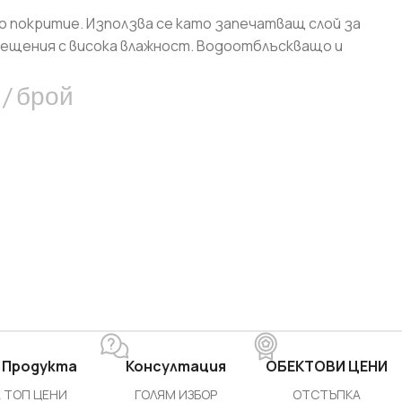
о покритие. Използва се като запечатващ слой за
омещения с висока влажност. Водоотблъскващо и
брой
 Продукта
Консултация
ОБЕКТОВИ ЦЕНИ
 ТОП ЦЕНИ
ГОЛЯМ ИЗБОР
ОТСТЪПКА