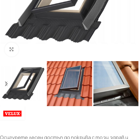
Увеличи
Осигурете лесен достъп до покрива с този здрав и