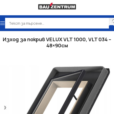
Начало
Покривни прозорци VELUX
Изходи за покрив
Изход за покрив VELUX VLT 1000, VLT 034 –
48×90см