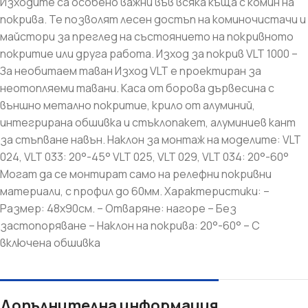
Изходите са особено важни във всяка къща с комин на
покрива. Те позволят лесен достъп на коминочистачи и
майстори за преглед на състоянието на покривното
покритие или друга работа. Изход за покрив VLT 1000 –
За необитаем таван Изход VLT е проектиран за
неотопляеми тавани. Kаса от борова дървесина с
външно метално покритие, крило от алуминий,
интегрирана обшивка и стъклопакет, алуминиев кант
за стъпване навън. Наклон за монтаж на моделите: VLT
024, VLT 033: 20°-45° VLT 025, VLT 029, VLT 034: 20°-60°
Могат да се монтират само на релефни покривни
материали, с профил до 60мм. Характеристики: –
Размер: 48х90см. – Отваряне: нагоре – Без
застопоряване – Наклон на покрива: 20°-60° – С
включена обшивка
Допълнителна информация