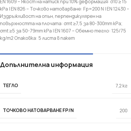
EN 1609 – Якост на натиск при 10% деформация: σ10 ≥ 15
kPa | EN 826 – Точково натоварване: Fp=200 N | EN 12430 –
Издръжливост на опън, перпендикулярен на
повърхността на плочата: σmt ≥7,5 за 80-300mm kPa;
σmt ≥5 за 50-79mm kPa | EN 1607 – Обемно тегло: 125/75
kg/m2 Опаковка: 5 листа в пакет
Допълнителна информация
ТЕГЛО
7,2 кг
ТОЧКОВО НАТОВАРВАНЕ FP/N
200