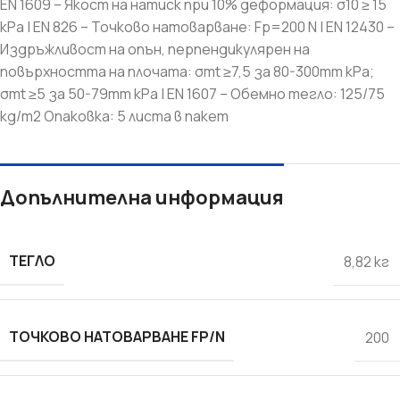
EN 1609 – Якост на натиск при 10% деформация: σ10 ≥ 15
kPa | EN 826 – Точково натоварване: Fp=200 N | EN 12430 –
Издръжливост на опън, перпендикулярен на
повърхността на плочата: σmt ≥7,5 за 80-300mm kPa;
σmt ≥5 за 50-79mm kPa | EN 1607 – Обемно тегло: 125/75
kg/m2 Опаковка: 5 листа в пакет
Допълнителна информация
ТЕГЛО
8,82 кг
ТОЧКОВО НАТОВАРВАНЕ FP/N
200