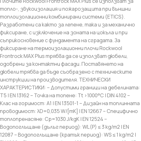
Плочите Rockwool Frontrock MAX Plus се използват за
топло-, звукоизолация и пожарозащита при външни
топлоизолационни комбинирани системи (ETICS).
Разработени са както за лепене, така и за механично
фиксиране, с изключение на зоната на цокъла и при
съприкосновение с фундамента на сградата. За
фиксиране на термоизолационни плочи Rockwool
Frontrock MAX Plus трябва да се използват дюбели,
одобрени за контактни фасади. Поставянето на
дюбели трябва да бъде съобразено с техническите
инструкции на производителя. ТЕХНИЧЕСКИ
ХАРАКТЕРИСТИКИ: – Допустими граници на дебелината:
T5 | EN 13162 – Точка на топене: Tt >1000°C | DIN 4102 –
Клас на горимост: A1 | EN 13501-1 – Дизайн на топлинната
проводимост: λD=0,035 W/[mK] | EN 12667 – Специфично
топлопренасяне: Cp=1030 J/kgK | EN 12524 –
Водопоглъщане (дълъг период): WL(P) ≤ 3 kg/m2 | EN
12087 – Водопоглъщане (кратък период): WS ≤ 1 kg/m2 |