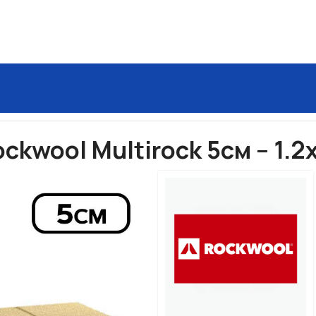
ol Multirock 5см – 1.2х0.6, 30 кг./куб.м.
kwool Multirock 5см – 1.2х0