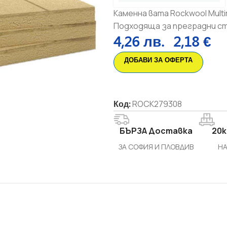
Каменна вата Rockwool Mult
Подходяща за преградни сте
4,26
лв.
2,18
€
ДОБАВИ ЗА ОФЕРТА
Код:
ROCK279308
БЪРЗА Доставка
20k
ЗА СОФИЯ И ПЛОВДИВ
НА