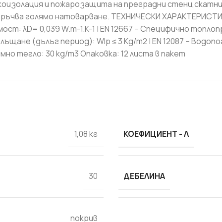
вукоизолация и пожарозащита на преградни стени,скатни
ъчва голямо натоварване. ТЕХНИЧЕСКИ ХАРАКТЕРИСТИКИ: –
ст: λD= 0,039 W.m-1.K-1 | EN 12667 – Специфично топлопр
лъщане (дълъг период): Wlp ≤ 3 Kg/m2 | EN 12087 – Водопо
мно тегло: 30 kg/m3 Опаковка: 12 листа в пакет
СТРОИТЕЛНИ СМЕСИ
КОЕФИЦИЕНТ - Λ
Бои и лакове
1,08 кг
Грундове и импрегнатори
Лепила и шпакловки за
ДЕБЕЛИНА
30
топлоизолация
Мазилки
Машинни мазилки
покрив