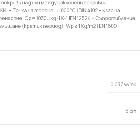
 покриви над или между наклонени покривни
 Точка на топене: >1000°C | DIN 4102 – Клас на
енасяне: Cp= 1030 J.kg-1.K-1 |EN 12524 – Съпротивление
глъщане (кратък период): Wp ≤ 1 Kg/m2 | EN 1609 –
0.037 w/mk
5 cm