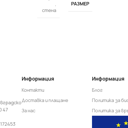
Препарати и добавки
РАЗМЕР
,
стена
Шпакловки - смеси
ГИПС
НАЙ-ДОБРИТЕ
ВИЖ 
Информация
Информация
Контакти
Блог
Доставка и плащане
Политика за б
вградско
0 47
За нас
Политика за в
6172453