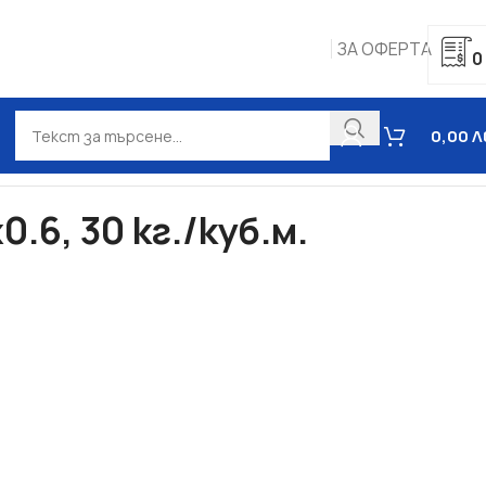
ЗА ОФЕРТА
0
0,00
Л
.6, 30 кг./куб.м.