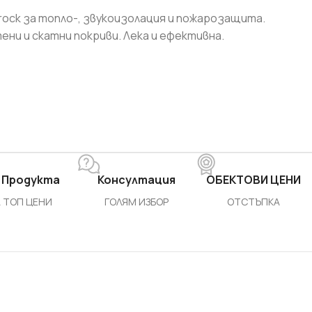
irock за топло-, звукоизолация и пожарозащита.
ни и скатни покриви. Лека и ефективна.
 Продукта
Консултация
ОБЕКТОВИ ЦЕНИ
 ТОП ЦЕНИ
ГОЛЯМ ИЗБОР
ОТСТЪПКА