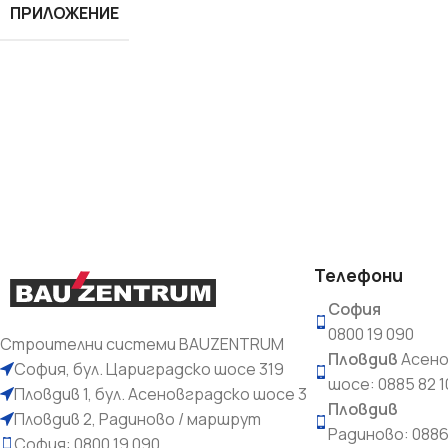
ПРИЛОЖЕНИЕ
Лепила и шпакловки
Мрежа
Телефони
София
0800 19 090
Строителни системи BAUZENTRUM
Пловдив
Асено
София, бул. Цариградско шосе 319
шосе: 0885 82 1
Пловдив 1, бул. Асеновградско шосе 3
Пловдив
Пловдив 2, Радиново / маршрут
Радиново: 088
София: 0800 19 090