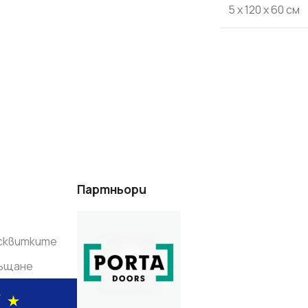
5 x 120 x 60 см
ОКАРТОН
 ЦЕНИ В БЪЛГАРИЯ
ОФЕРТИТЕ
Партньори
исквитките
ръщане