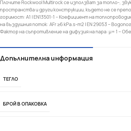
Плочите Rockwool Multirock се използват за топло-, з
пространства и други конструкции, където не се препор
горимост: A1 | EN13501-1 – Коефициент на топлопроводимо
на въздушния поток: AFr ≥6 kPa.s-m2 | EN 29053 – Водопог
Фактор на съпротивление на дифузия на пара: μ= 1 – Обе
Допълнителна информация
СУХО СТРОИТЕЛСТВО
ТОПЛОИЗОЛАЦИЯ
ТЕГЛО
Гипсокартон
Каменна вата
Окачени тавани
Мазилки
Профили
XPS - Fibran
БРОЙ В ОПАКОВКА
Шпакловки
EPS - Стиропор
Лайсни ъгли и мрежи
Лайсни
Аксесоари
Дюбели