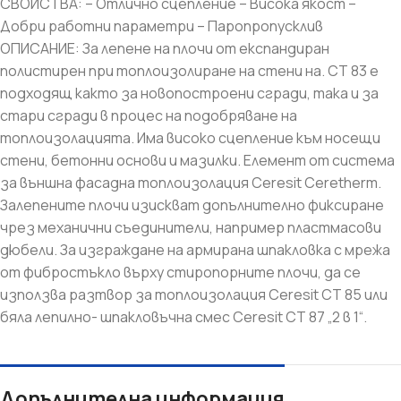
СВОЙСТВА: – Отлично сцепление – Висока якост –
Добри работни параметри – Паропропусклив
ОПИСАНИЕ: За лепене на плочи от експандиран
полистирен при топлоизолиране на стени на. CT 83 е
подходящ както за новопостроени сгради, така и за
стари сгради в процес на подобряване на
топлоизолацията. Има високо сцепление към носещи
стени, бетонни основи и мазилки. Елемент от система
за външна фасадна топлоизолация Ceresit Ceretherm.
Залепените плочи изискват допълнително фиксиране
чрез механични съединители, например пластмасови
дюбели. За изграждане на армирана шпакловка с мрежа
от фибростъкло върху стиропорните плочи, да се
използва разтвор за топлоизолация Ceresit CT 85 или
бяла лепилно- шпакловъчна смес Ceresit СТ 87 „2 в 1“.
Допълнителна информация