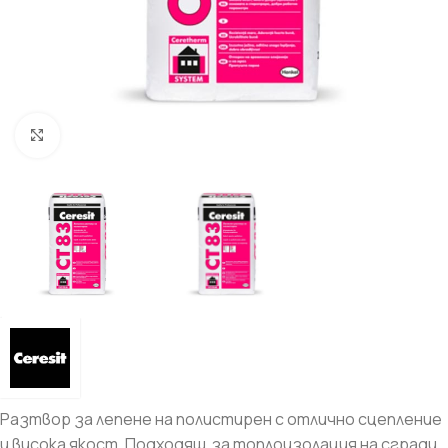
Увеличи
Разтвор за лепене на полистирен с отлично сцепление
и висока якост. Подходящ за топлоизолация на сгради.