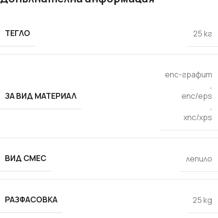
ТЕГЛО
25 кг
епс-графит
,
ЗА ВИД МАТЕРИАЛ
епс/eps
,
хпс/xps
ВИД СМЕС
лепило
РАЗФАСОВКА
25 kg