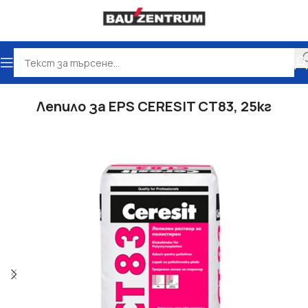
Начало
Топлоизолация
Лепила и шпакловки
Лепило за EPS CERESIT CT83, 25кг