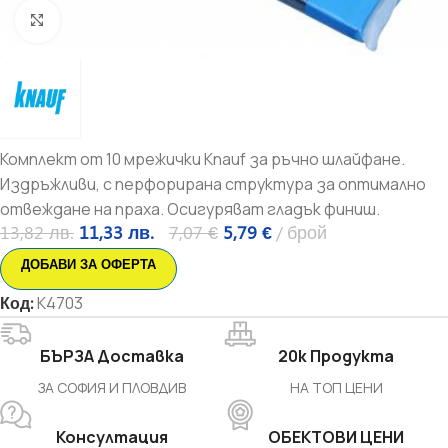
Увеличи
Комплект от 10 мрежички Knauf за ръчно шлайфане.
Издръжливи, с перфорирана структура за оптимално
отвеждане на праха. Осигуряват гладък финиш.
13,82
лв.
11,33
лв.
7,07
€
5,79
€
брой
ДОБАВИ ЗА ОФЕРТА
Код:
K4703
БЪРЗА Доставка
20k Продукта
ЗА СОФИЯ И ПЛОВДИВ
НА ТОП ЦЕНИ
Консултация
ОБЕКТОВИ ЦЕНИ