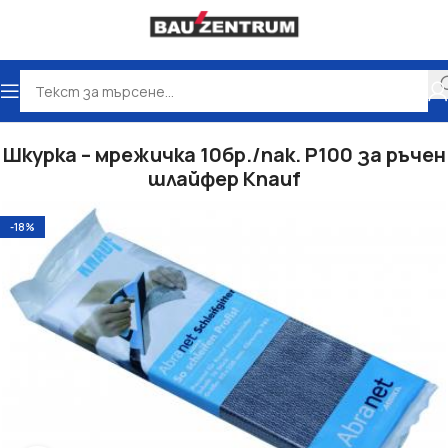
Начало
Сухо строителство
Аксесоари
Шкурка – мрежичка 10бр./пак. P100 за ръчен
шлайфер Knauf
-18%