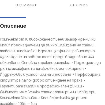
ГОЛЯМ ИЗБОР
ОТСТЪПКА
Описание
Комплект от 10 висококачествени шлайф мрежички
Knauf, предназначени за ръчно шлайфане на стени,
тавани и шпакловки. Идеални за фино и равномерно
изглаждане на повърхности преди боядисване или
облепване. Основни характеристики: • Подходящи за
ръчно шлайфане на шпакловки и гипсокартон •
Издръжливи и устойчиви на износване • Перфорирана
структура за по-добро отвеждане на праха •
Гарантират гладък и професионален финиш •
Съвместими с всички стандартни ръчни шлайфери
Комплекта включва: • Knauf Мрежички за ръчен
шлайфер, 10бр. – 1оп