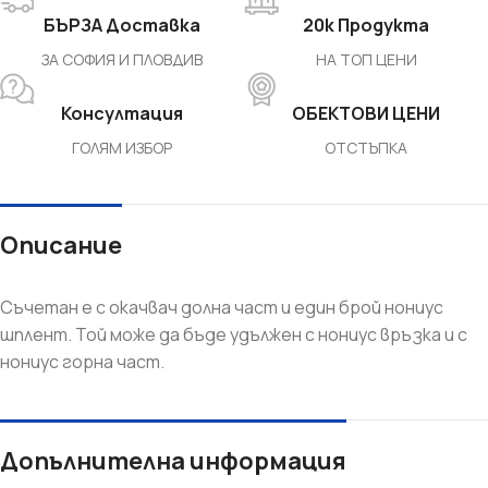
БЪРЗА Доставка
20k Продукта
ЗА СОФИЯ И ПЛОВДИВ
НА ТОП ЦЕНИ
Консултация
ОБЕКТОВИ ЦЕНИ
ГОЛЯМ ИЗБОР
ОТСТЪПКА
Описание
Съчетан е с окачвач долна част и един брой нониус
шплент. Той може да бъде удължен с нониус връзка и с
нониус горна част.
Допълнителна информация