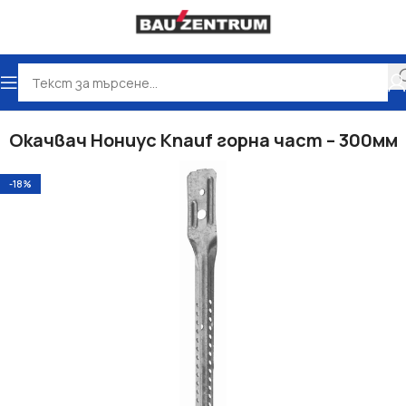
Начало
Сухо строителство
Аксесоари
Окачвач Нониус Knauf горна част – 300мм
-18%