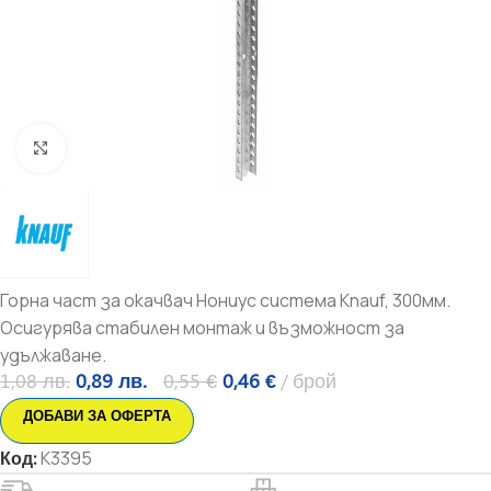
Увеличи
Горна част за окачвач Нониус система Knauf, 300мм.
Осигурява стабилен монтаж и възможност за
удължаване.
1,08
лв.
0,89
лв.
0,55
€
0,46
€
брой
ДОБАВИ ЗА ОФЕРТА
Код:
K3395