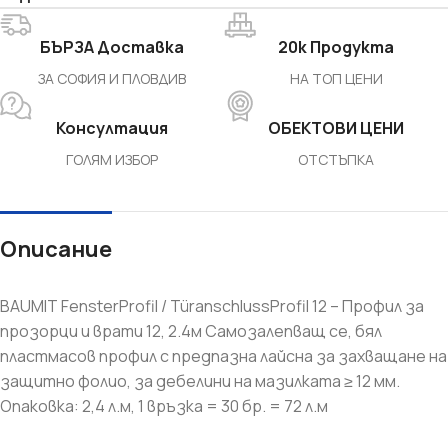
БЪРЗА Доставка
20k Продукта
ЗА СОФИЯ И ПЛОВДИВ
НА ТОП ЦЕНИ
Консултация
ОБЕКТОВИ ЦЕНИ
ГОЛЯМ ИЗБОР
ОТСТЪПКА
Описание
BAUMIT FensterProfil / TüranschlussProfil 12 – Профил за
прозорци и врати 12, 2.4м Самозалепващ се, бял
пластмасов профил с предпазна лайсна за захващане на
защитно фолио, за дебелини на мазилката ≥ 12 мм.
Опаковка: 2,4 л.м, 1 връзка = 30 бр. = 72 л.м