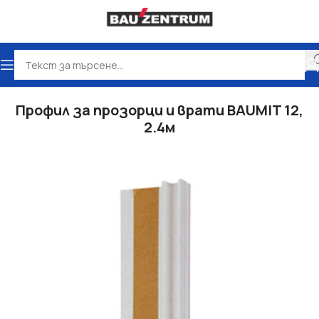
Начало
Сухо строителство
Лайсни ъгли и мрежи
Профил за прозорци и врати BAUMIT 12,
2.4м