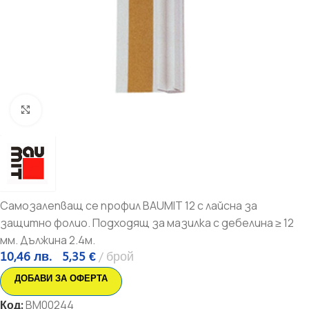
Увеличи
Самозалепващ се профил BAUMIT 12 с лайсна за
защитно фолио. Подходящ за мазилка с дебелина ≥ 12
мм. Дължина 2.4м.
10,46
лв.
5,35
€
брой
ДОБАВИ ЗА ОФЕРТА
Код:
BM00244