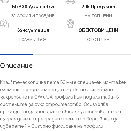
БЪРЗА Доставка
20k Продукта
ЗА СОФИЯ И ПЛОВДИВ
НА ТОП ЦЕНИ
Консултация
ОБЕКТОВИ ЦЕНИ
ГОЛЯМ ИЗБОР
ОТСТЪПКА
Описание
Knauf телескопична пета 50 мм е специален монтажен
елемент, предназначен за надеждно и стабилно
закрепване на CW и UA профили към под или таван в
системите за сухо строителство. Осигурява
прецизно позициониране и висока устойчивост при
изграждане на преградни стени и отвори. Защо да
изберете? • Сигурно фиксиране на профили: