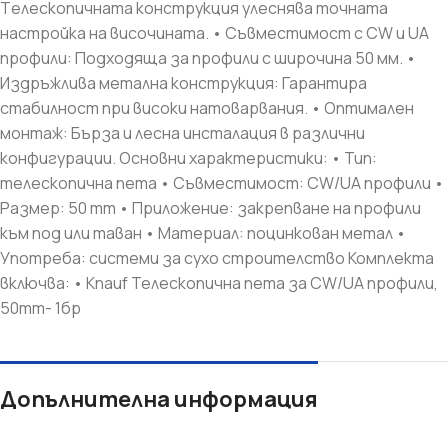
Tелескопичната конструкция улеснява точната
настройка на височината. • Съвместимост с CW и UA
профили: Подходяща за профили с широчина 50 мм. •
Издръжлива метална конструкция: Гарантира
стабилност при високи натоварвания. • Оптимален
монтаж: Бърза и лесна инсталация в различни
конфигурации. Основни характеристики: • Тип:
телескопична пета • Съвместимост: CW/UA профили •
Размер: 50 mm • Приложение: закрепване на профили
към под или таван • Материал: поцинкован метал •
Употреба: системи за сухо строителство Комплекта
включва: • Knauf Телескопична пета за CW/UA профили,
50mm- 1бр
Допълнителна информация