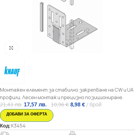
Увеличи
Монтажен елемент за стабилно закрепване на CW и UA
профили. Лесен монтаж и прецизно позициониране.
21,43
лв.
17,57
лв.
10,96
€
8,98
€
брой
ДОБАВИ ЗА ОФЕРТА
Код:
K3454