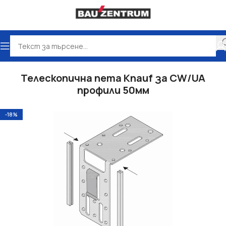
Начало
Сухо строителство
Аксесоари
Телескопична пета Knauf за CW/UA
профили 50мм
-18%