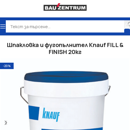
Начало
Сухо строителство
Шпакловки
Шпакловка и фугопълнител Knauf FILL &
FINISH 20кг
-20%