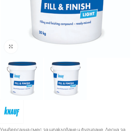
Увеличи
Универсална смес за шпакловане и фугиране. Лесна за