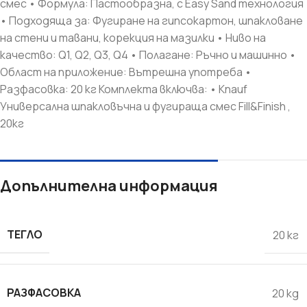
смес • Формула: Пастообразна, с Easy Sand технология
• Подходяща за: Фугиране на гипсокартон, шпакловане
на стени и тавани, корекция на мазилки • Ниво на
качество: Q1, Q2, Q3, Q4 • Полагане: Ръчно и машинно •
Област на приложение: Вътрешна употреба •
Разфасовка: 20 кг Комплекта включва: • Knauf
Универсална шпакловъчна и фугираща смес Fill&Finish ,
20кг
Допълнителна информация
ТЕГЛО
20 кг
РАЗФАСОВКА
20 kg