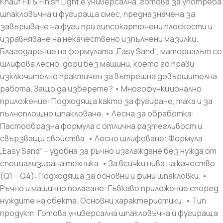
Knauf Fill & Finish Light е универсална, готова за употреба
шпакловъчна и фугираща смес, предназначена за
завършване на фуги при гипсокартонени плоскости и
изравняване на некачествено изпълнени мазилки.
Благодарение на формулата „Easy Sand“, материалът се
шлифова лесно, дори без машини, което го прави
изключително практичен за вътрешна довършителна
работа. Защо да изберете? • Многофункционално
приложение: Подходяща както за фугиране, така и за
пълноплощно шпакловане. • Лесна за обработка:
Пастообразна формула с отлична разтегливост и
свързващи свойства. • Лесно шлифоване: Формула
„Easy Sand“ – удобна за ръчно изглаждане без нужда от
специализирана техника. • За всички нива на качество
(Q1 – Q4): Подходяща за основни и фини шпакловки. •
Ръчно и машинно полагане: Гъвкаво приложение според
нуждите на обекта. Основни характеристики: • Тип
продукт: Готова универсална шпакловъчна и фугираща