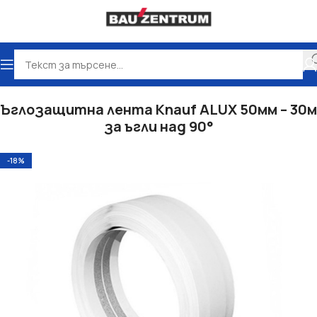
Начало
Сухо строителство
Аксесоари
Ъглозащитна лента Knauf ALUX 50мм – 30м
за ъгли над 90°
-18%