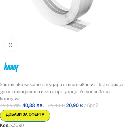
Увеличи
Защитава ъглите от удари и наранявания. Подходяща
за нестандартни ъгли и прозорци. Устойчива на
корозия.
49,85
лв.
40,88
лв.
25,49
€
20,90
€
брой
ДОБАВИ ЗА ОФЕРТА
Код:
K3690