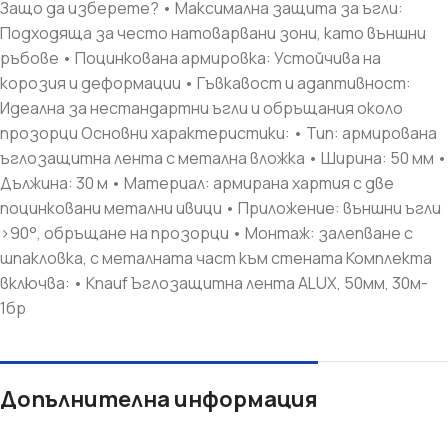
Защо да изберете? • Максимална защита за ъгли:
Подходяща за често натоварвани зони, като външни
ръбове • Поцинкована армировка: Устойчива на
корозия и деформации • Гъвкавост и адаптивност:
Идеална за нестандартни ъгли и обръщания около
прозорци Основни характеристики: • Тип: армирована
ъглозащитна лента с метална вложка • Ширина: 50 мм •
Дължина: 30 м • Материал: армирана хартия с две
поцинковани метални ивици • Приложение: външни ъгли
>90°, обръщане на прозорци • Монтаж: залепване с
шпакловка, с металната част към стената Комплекта
включва: • Knauf Ъглозащитна лента ALUX, 50мм, 30м-
1бр
Допълнителна информация