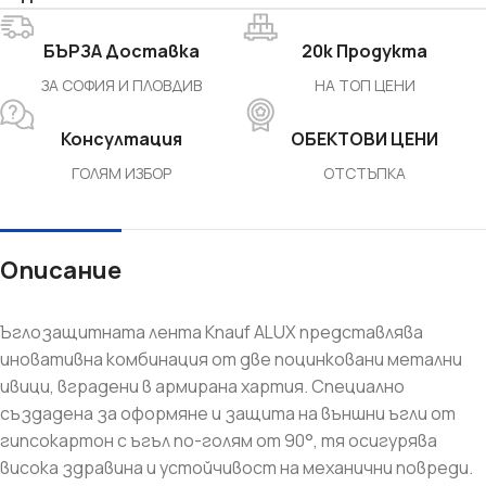
БЪРЗА Доставка
20k Продукта
ЗА СОФИЯ И ПЛОВДИВ
НА ТОП ЦЕНИ
Консултация
ОБЕКТОВИ ЦЕНИ
ГОЛЯМ ИЗБОР
ОТСТЪПКА
Описание
Ъглозащитната лента Knauf ALUX представлява
иновативна комбинация от две поцинковани метални
ивици, вградени в армирана хартия. Специално
създадена за оформяне и защита на външни ъгли от
гипсокартон с ъгъл по-голям от 90°, тя осигурява
висока здравина и устойчивост на механични повреди.