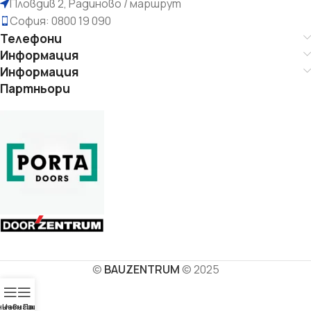
Пловдив 2, Радиново / маршрут
София: 0800 19 090
Телефони
Информация
Информация
Партньори
©
BAUZENTRUM
© 2025
ичен Панел
Навигация