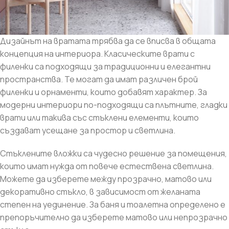
Дизайнът на вратата трябва да се вписва в общата
концепция на интериора. Класическите врати с
филенки са подходящи за традиционни и елегантни
пространства. Те могат да имат различен брой
филенки и орнаменти, които добавят характер. За
модерни интериори по-подходящи са плътните, гладки
врати или такива със стъклени елементи, които
създават усещане за простор и светлина.
Стъклените вложки са чудесно решение за помещения,
които имат нужда от повече естествена светлина.
Можете да изберете между прозрачно, матово или
декоративно стъкло, в зависимост от желаната
степен на уединение. За баня и тоалетна определено е
препоръчително да изберете матово или непрозрачно