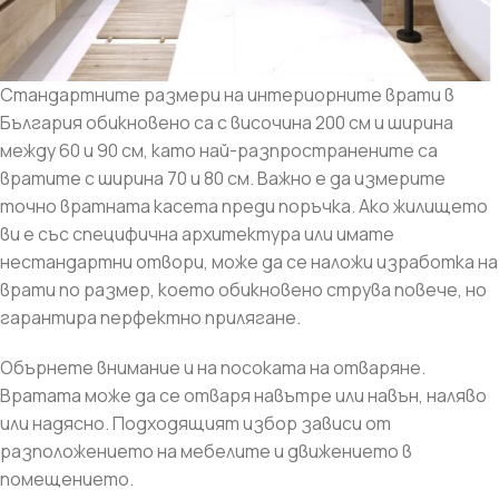
Стандартните размери на интериорните врати в
България обикновено са с височина 200 см и ширина
между 60 и 90 см, като най-разпространените са
вратите с ширина 70 и 80 см. Важно е да измерите
точно вратната касета преди поръчка. Ако жилището
ви е със специфична архитектура или имате
нестандартни отвори, може да се наложи изработка на
врати по размер, което обикновено струва повече, но
гарантира перфектно прилягане.
Обърнете внимание и на посоката на отваряне.
Вратата може да се отваря навътре или навън, наляво
или надясно. Подходящият избор зависи от
разположението на мебелите и движението в
помещението.