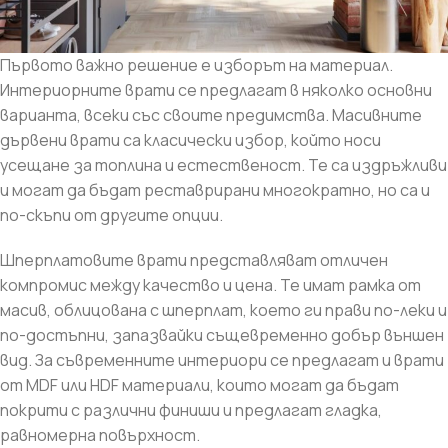
Първото важно решение е изборът на материал.
Интериорните врати се предлагат в няколко основни
варианта, всеки със своите предимства. Масивните
дървени врати са класически избор, който носи
усещане за топлина и естественост. Те са издръжливи
и могат да бъдат реставрирани многократно, но са и
по-скъпи от другите опции.
Шперплатовите врати представляват отличен
компромис между качество и цена. Те имат рамка от
масив, облицована с шперплат, което ги прави по-леки и
по-достъпни, запазвайки същевременно добър външен
вид. За съвременните интериори се предлагат и врати
от MDF или HDF материали, които могат да бъдат
покрити с различни финиши и предлагат гладка,
равномерна повърхност.