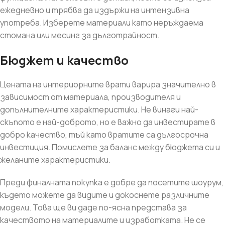
ежедневно и трябва да издържи на интензивна
употреба. Изберете материали като неръждаема
стомана или месинг за дълготрайност.
Бюджет и качество
Цената на интериорните врати варира значително в
зависимост от материала, производителя и
допълнителните характеристики. Не винаги най-
скъпото е най-доброто, но е важно да инвестирате в
добро качество, тъй като вратите са дългосрочна
инвестиция. Помислете за баланс между бюджета си и
желаните характеристики.
Преди финалната покупка е добре да посетите шоурум,
където можете да видите и докоснете различните
модели. Това ще ви даде по-ясна представа за
качеството на материалите и изработката. Не се