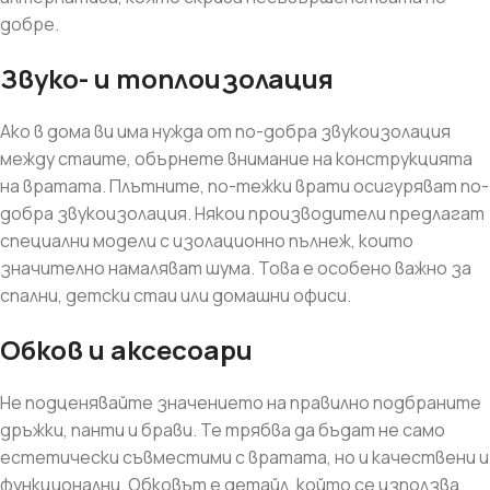
добре.
Звуко- и топлоизолация
Ако в дома ви има нужда от по-добра звукоизолация
между стаите, обърнете внимание на конструкцията
на вратата. Плътните, по-тежки врати осигуряват по-
добра звукоизолация. Някои производители предлагат
специални модели с изолационно пълнеж, които
значително намаляват шума. Това е особено важно за
спални, детски стаи или домашни офиси.
Обков и аксесоари
Не подценявайте значението на правилно подбраните
дръжки, панти и брави. Те трябва да бъдат не само
естетически съвместими с вратата, но и качествени и
функционални. Обковът е детайл, който се използва