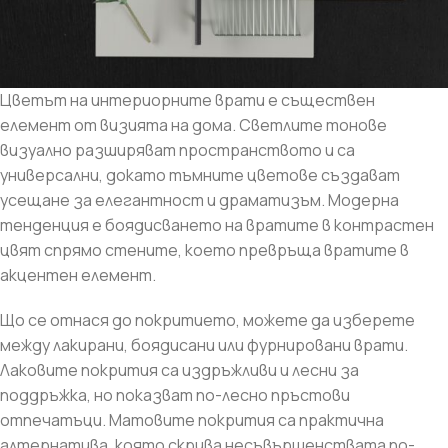
Цветът на интериорните врати е съществен
елемент от визията на дома. Светлите тонове
визуално разширяват пространството и са
универсални, докато тъмните цветове създават
усещане за елегантност и драматизъм. Модерна
тенденция е боядисването на вратите в контрастен
цвят спрямо стените, което превръща вратите в
акцентен елемент.
Що се отнася до покритието, можете да изберете
между лакирани, боядисани или фурнировани врати.
Лаковите покрития са издръжливи и лесни за
поддръжка, но показват по-лесно пръстови
отпечатъци. Матовите покрития са практична
алтернатива, която скрива несъвършенствата по-