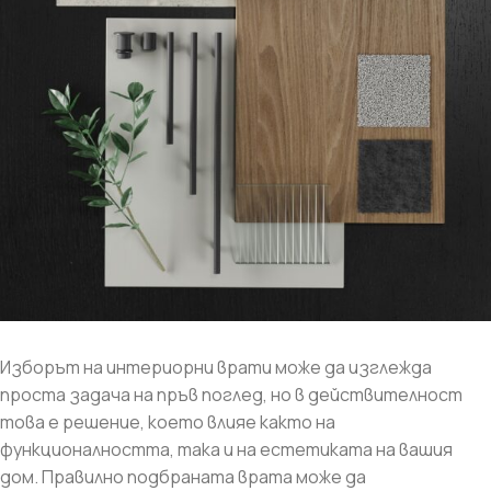
Изборът на интериорни врати може да изглежда
проста задача на пръв поглед, но в действителност
това е решение, което влияе както на
функционалността, така и на естетиката на вашия
дом. Правилно подбраната врата може да