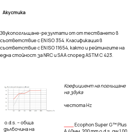
Акустика
Звукопоглъщане-резултати от от тестването в
съответствие с EN ISO 354. Класификация в
съответствие с EN ISO 11654, както и рейтингите на
една стойност за NRC и SAA според ASTM C 423.
Коефициент на поглъщане
на звука
честота Hz
o.d.s. – обща
___
Ecophon Super G™ Plus
дълбочина на
A 40мм, 200 mm o.d.s. αw 1,00