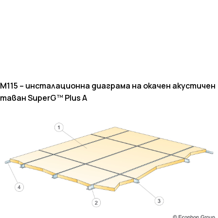
M115 –
инсталационна диаграма на окачен акустичен
таван
Super
G
™
Plus
A