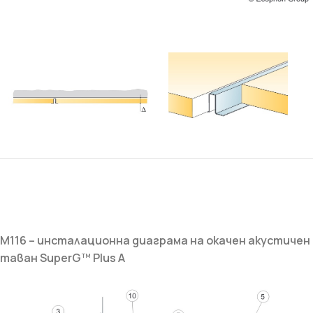
M116 –
инсталационна диаграма на окачен акустичен
таван
Super
G
™
Plus
A