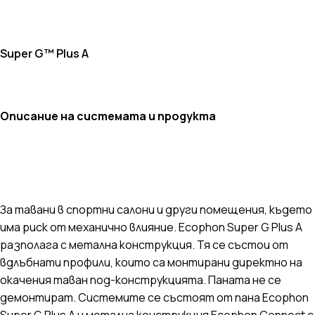
Super
G
™
Plus A
Описание на системата и продукта
За тавани в спортни салони и други помещения, където
има риск от механично влияние. Ecophon Super G Plus A
разполага с метална конструкция. Тя се състои от
вдлъбнати профили, които са монтирани директно на
окачения таван под-конструкцията. Паната не се
демонтират. Системите се състоят от пана Ecophon
Super G Plus A и метална конструкция Ecophon Connect с