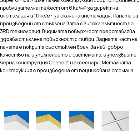
приблизителна тежест от 6 кг/м² за директна
инсталация и 10 кг/м² за окачена инсталация. Паната са
произведени от стъклена вата с висока плътност по
3RD технология. Видимата повърхност представлява
здрава стъклена повърхност с фибри. Задната част на
паната е покрита със стъклен воал. За най-добро
качество на изпълнението и системата, използвайте
черна конструкция Connect и аксесоари. Металната
конструкция е произведена от поцинкована стомана.