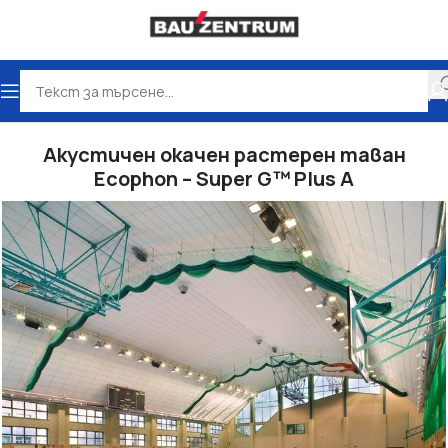
во
Окачени тавани
Акустични окачени тавани Ecophon
Акустичен окачен растерен таван
Ecophon – Super G™ Plus A