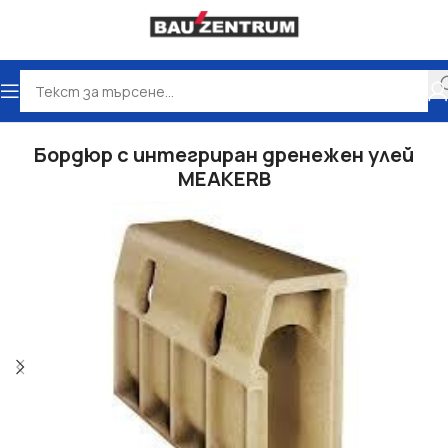
Начало
Отводняване
Бордюр с интегриран дренежен улей
MEAKERB