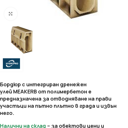
Увеличи
Бордюр с интегриран дренежен
улей MEAKERB от полимербетон е
предназначена за отводняване на прави
участъци на пътно плътно в града и извън
него.
Налични на склад
– за обектови цени и