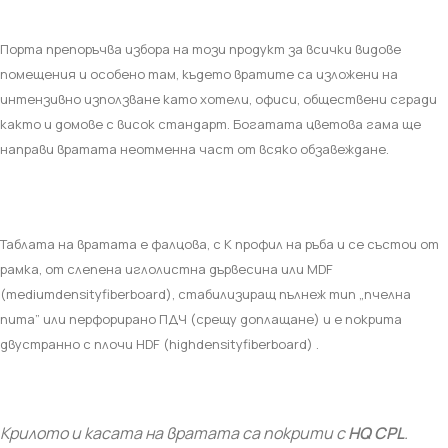
Порта препоръчва избора на този продукт за всички видове
помещения и особено там, където вратите са изложени на
интензивно използване като хотели, офиси, обществени сгради
както и домове с висок стандарт. Богатата цветова гама ще
направи вратата неотменна част от всяко обзавеждане.
Таблата на вратата
e
фалцова, с К профил на ръба и се състои от
рамка, от слепена иглолистна дървесина или
MDF
(
mediumdensityfiberboard
), стабилизиращ пълнеж тип „пчелна
пита” или перфорирано ПДЧ (срещу доплащане) и е покрита
двустранно с плочи
HDF
(
highdensityfiberboard
) .
Крилото и касата на вратата са покрити с
HQ CPL
.