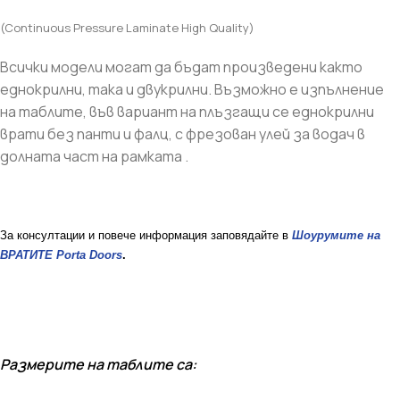
(Continuous Pressure Laminate High Quality)
Всички модели могат да бъдат произведени както
еднокрилни, така и двукрилни. Възможно е изпълнение
на таблите, във вариант на плъзгащи се еднокрилни
врати без панти и фалц, с фрезован улей за водач в
долната част на рамката .
За консултации и повече информация заповядайте в
Шоурумите на
ВРАТИТЕ Porta Doors
.
Размерите на таблите са: