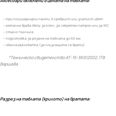
Аксесоари включени в цената на таблата:
– три полушарнирни панти, в сребрист или златист цвят
– метална брава
Abloy
за ключ, за секретен патрон или за
WC
– стъкло Чинчила
– подготовка за рязане на таблата до 60 мм
– овална ръкохватка (за плъзгащите се врати)
*Техническо свидетелство АТ-15-36912002,
ITB
Варшава
Разрез на таблата (крилото) на вратата: