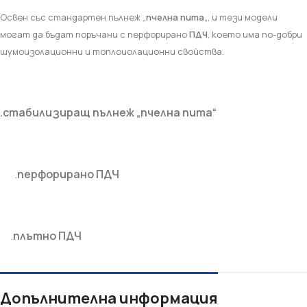
Освен със стандартен пълнеж „
пчелна пита
„, и тези модели
могат да бъдат поръчани с перфорирано
ПДЧ
, което има по-добри
шумоизолационни и топлоиолационни свойства.
.стабилизиращ пълнеж „пчелна пита“
.
перфорирано ПДЧ
.
плътно ПДЧ
Допълнителна информация