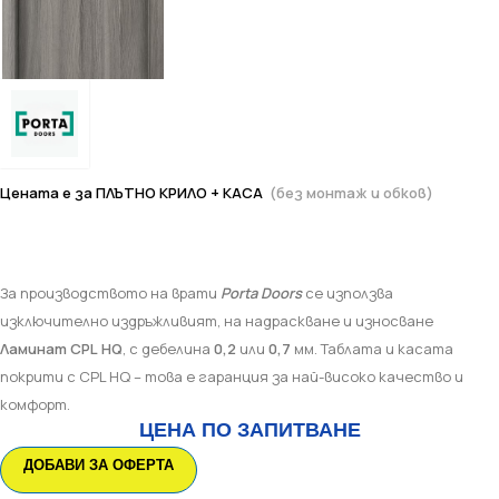
Цената е за ПЛЪТНО КРИЛО + КАСА
(без монтаж и обков)
За производството на врати
Porta Doors
се използва
изключително издръжливият, на надраскване и износване
Ламинат CPL
HQ
, с дебелина
0,2
или
0,7
мм. Таблата и касата
покрити с CPL HQ – това е гаранция за най-високо качество и
комфорт.
ЦЕНА ПО ЗАПИТВАНЕ
ДОБАВИ ЗА ОФЕРТА