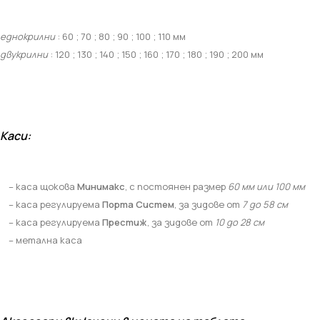
еднокрилни
: 60 ; 70 ; 80 ; 90 ; 100 ; 110 мм
двукрилни
: 120 ; 130 ; 140 ; 150 ; 160 ; 170 ; 180 ; 190 ; 200 мм
Каси:
– каса щокова
Минимакс
, с постоянен размер
60 мм или 100 мм
– каса регулируема
Порта Систем
,
за зидове от
7 до 58 см
– каса регулируема
Престиж
, за зидове от
10 до 28 см
– метална каса