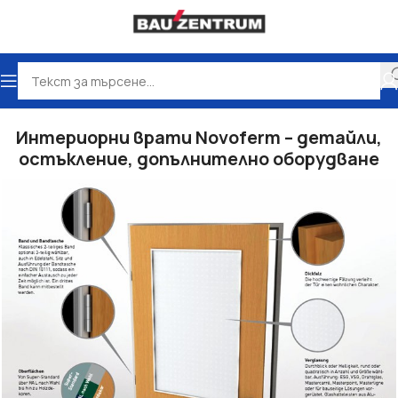
Начало
ВРАТИ
Интериорни Врати
Интериорни врати Novoferm – детайли,
остъкление, допълнително оборудване