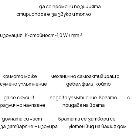
да се промени позицията
стириопора е за звуко и топло
изолация: К-стойност-1,0 W / mm ²
крилото може
механично самоактивиращо
гумено уплътнение дебел фалц, който
да се скъси в подово уплътнение. Когато с
различно налягане придава на врата
долната си част вратата се затвори се
за затваряне – изолира уютен вид на вашия дом