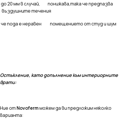
до 20 мм в случай, понижава,така че предпазва
въздушните течения
че пода е неравен помещението от студ и шум
Остъкление, като допълнение към интериорните
врати:
Ние от
Novoferm
можем да ви предложим няколко
варианта: