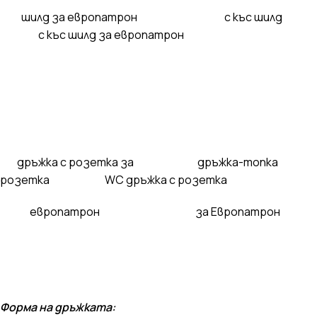
шилд за европатрон с къс шилд
с къс шилд за европатрон
дръжка с розетка за дръжка-топка
розетка WC дръжка с розетка
европатрон за Европатрон
Форма на дръжката: