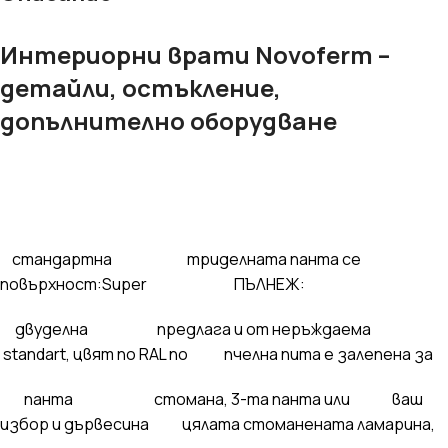
Интериорни врати Novoferm –
детайли, остъкление,
допълнително оборудване
стандартна
триделната панта се
повърхност:Super ПЪЛНЕЖ:
двуделна предлага и от неръждаема
standart, цвят по RAL по
пчелна пита е залепена за
панта стомана, 3-та панта или ваш
избор и дървесина цялата стоманената ламарина,