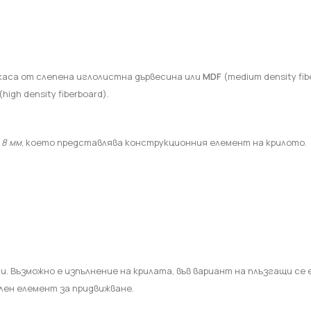
т каса от слепена иглолистна дървесина или
MDF
(
medium density fib
(
high density fiberboard
).
8 мм
, което представлява конструкционния елемент на крилото.
 Възможно е изпълнение на крилата, във вариант на плъзгащи се ед
лен елемент за придвижване.