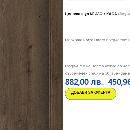
Цената е за КРИЛО + КАСА
(без 
Марката
Porta Doors
предлагат 
Моделите на Порта Фокус са нас
съвременен стил на обзавеждане
882,00
лв.
450,9
ДОБАВИ ЗА ОФЕРТА