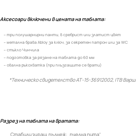
Аксесоари включени в цената на таблата
:
– три полушарнирни панти, в сребрист или златист цвят
– метална брава
Abloy
за ключ, за секретен патрон или за
WC
– стъкло Чинчила
– подготовка за рязане на таблата до 60 мм
– овална ръкохватка (при плъзгащите се врати)
*Техническо свидетелство АТ-15-36912002,
ITB
Варш
Разрез на таблата на вратата:
.Стабилизиращ пълнеж: „пчелна пита“