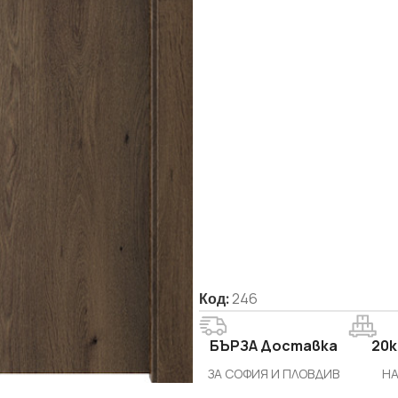
СТРОИТЕЛНИ СМЕСИ
Бои и лакове
Грундове и импрегнатори
Код:
246
Лепила и шпакловки за
топлоизолация
БЪРЗА Доставка
20k
Мазилки
ЗА СОФИЯ И ПЛОВДИВ
НА
Машинни мазилки