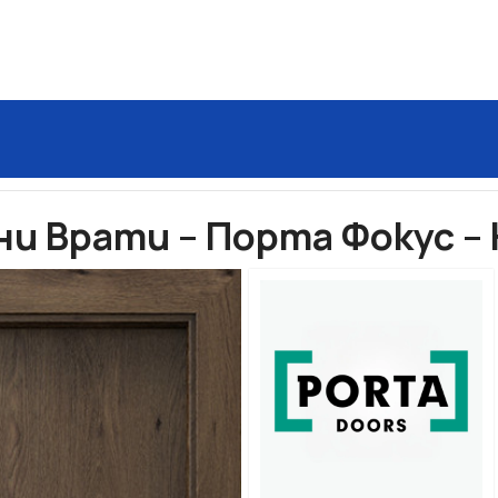
Порта Фокус – Ниски цени
и Врати – Порта Фокус – 