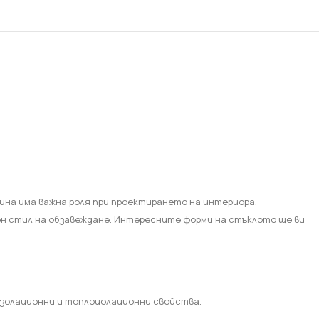
ОКАРТОН
 ЦЕНИ В БЪЛГАРИЯ
ОФЕРТИТЕ
ина има важна роля при проектирането на интериора.
н стил на обзавеждане. Интересните форми на стъклото ще ви
изолационни и топлоиолационни свойства.