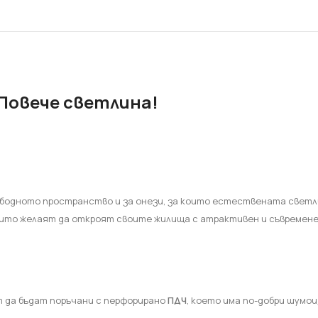
Препарати и добавки
Шпакловки - смеси
ГИПС
НАЙ-ДОБРИТЕ
Повече светлина!
ВИЖ 
вободното пространство и за онези, за които естествената светл
оито желаят да откроят своите жилища с атрактивен и съвремене
ат да бъдат поръчани с перфорирано
ПДЧ
, което има по-добри шумо