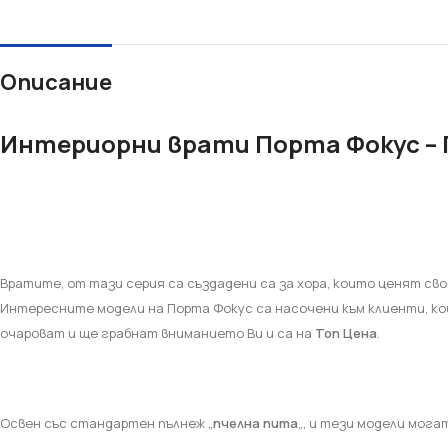
Лепила и шпакловки
Мрежа
Описание
Интериорни врати Порта Фокус – 
Вратите, от тази серия са създадени са за хора, които ценят с
Интересните модели на Порта Фокус са насочени към клиенти, к
очароват и ще грабнат вниманието Ви и са на
Топ Цена
.
Освен със стандартен пълнеж „
пчелна пита
„, и тези модели мог