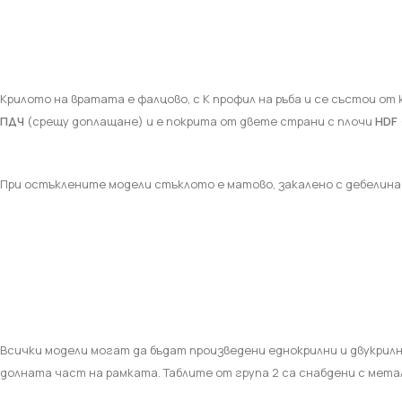
Крилото на вратата
e
фалцово, с К профил на ръба и се състои о
ПДЧ
(срещу доплащане) и е покрита от двете страни с плочи
HDF
При остъклените модели стъклото е матово, закалено с дебелина
Всички модели могат да бъдат произведени еднокрилни и двукрилни.
долната част на рамката. Таблите от група 2 са снабдени с мета