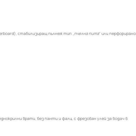
erboard
), стабилизиращ пълнеж тип „
пчелна пита
” или перфорирано
нокрилни врати, без панти и фалц, с фрезован улей за водач в