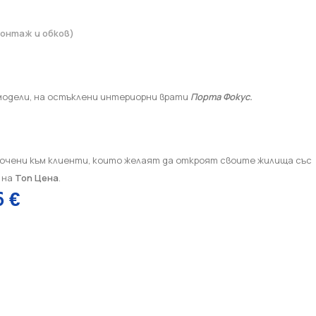
монтаж и обков)
модели, на остъклени интериорни врати
Порта Фокус.
очени към клиенти, които желаят да откроят своите жилища със
 на
Топ Цена
.
6
€