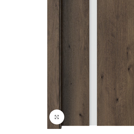
СУХО СТРОИТЕЛСТВО
ТОПЛОИЗОЛАЦИЯ
Гипсокартон
Каменна вата
Окачени тавани
Мазилки
Профили
XPS - Fibran
Шпакловки
EPS - Стиропор
Увеличи
Лайсни ъгли и мрежи
Лайсни
Аксесоари
Дюбели