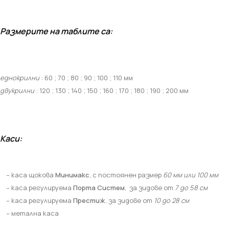
Размерите на таблите са:
еднокрилни
: 60 ; 70 ; 80 ; 90 ; 100 ; 110 мм
двукрилни
: 120 ; 130 ; 140 ; 150 ; 160 ; 170 ; 180 ; 190 ; 200 мм
Каси:
– каса щокова
Минимакс
, с постоянен размер
60 мм или 100 мм
– каса регулируема
Порта Систем
,
за зидове от
7 до 58 см
– каса регулируема
Престиж
, за зидове от
10 до 28 см
– метална каса