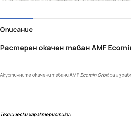
Описание
Растерен окачен таван AMF Ecomin
СУХО СТРОИТЕЛСТВО
ТОПЛОИЗОЛАЦИЯ
Акустичните окачени тавани
AMF
Ecomin Orbit
са израб
Гипсокартон
Каменна вата
Окачени тавани
Мазилки
Профили
XPS - Fibran
Шпакловки
EPS - Стиропор
Технически характеристики:
Лайсни ъгли и мрежи
Лайсни
Аксесоари
Дюбели