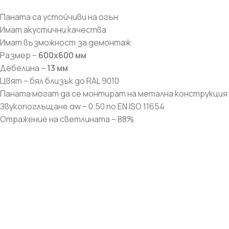
Лепила и шпакловки
Паната са устойчиви на огън
Имат акустични качества
Мрежа
Имат възможност за демонтаж
Размер
–
600х600 мм
Дебелина –
13 мм
Цвят – бял близък до RAL 9010
Паната могат да се монтират на метална конструкция –
Звукопоглъщане αw – 0.50 по EN ISO 11654
Отражение на светлината – 88%