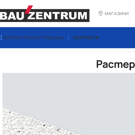
МАГАЗИНИ
ВСИЧКИ ПРОДУКТИ
Проект
КОНТАКТИ
Начало
Сухо строителство
Окачени тавани
Растерен 
Растер