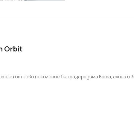
 Orbit
СТРОИТЕЛНИ СМЕСИ
отени от ново поколение биоразградима вата, глина и 
Бои и лакове
Грундове и импрегнатори
Лепила и шпакловки за
топлоизолация
Мазилки
Машинни мазилки