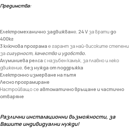
Предимства:
Електромеханично задвижван
е,
24 V
за врати
до
400кг
3 ключова програма
е гарант за най-високите степени
за
сигурност, качество и удобство.
Алуминиева релса
с назъбен камък, за плавно и леко
движение,
без нужда от поддръжка
Електронно измерване на пътя
Лесно програмиране
Настройващо се
автоматично връщане и частично
отваряне
Различни инсталационни възможности, за
Вашите индивидуални нужди!