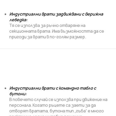
Индустриални врати задвижвани с верижна
лебедка
:
Тя се използва за ръчно отваряне на
секционната врата. Има възможността да се
пригоди за врати в по-голям размер.
Индустриални врати с командно табло с
бутони
:
В повечето случай се използва при движение на
персонала. Когато ръцете са заети за да
отворят вратата, бутона тип „гъба“ е много