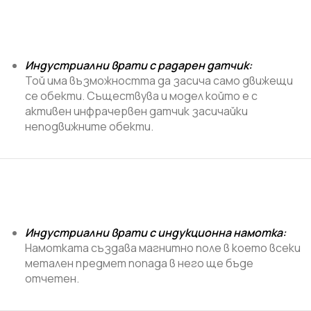
Индустриални врати с радарен датчик
:
Той има възможността да засича само движещи
се обекти. Съществува и модел който е с
активен инфрачервен датчик засичайки
неподвижните обекти.
Индустриални врати с индукционна намотка:
Намотката създава магнитно поле в което всеки
метален предмет попада в него ще бъде
отчетен.