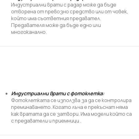
Индустриални врати с радар може да бъде
отворена от превозно средство или от човек,
който има съответния предавател.
Предавателя може да бъде едно или
многоканално.
Индустриални врати с фотоклетка:
Фотоклетката се използва за да се контролира
преминаването. Когато лъча е прекъснат няма
как вратата да се затвори. Има модели който са
с предаватели и приемници .