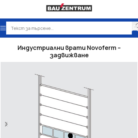
и и логистични врати
Индустриални секционни врати
Индустриални врати Novoferm –
задвижване