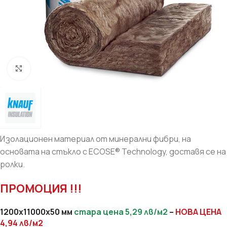
Увеличи
Изолационен материал от минерални фибри, на
основата на стъкло с ECOSE® Technology, доставя се на
ролки.
ПРОМОЦИЯ !!!
1200х11000х50 мм
стара цена 5,29 лв/м2
–
НОВА ЦЕНА
4,94 лв/м2