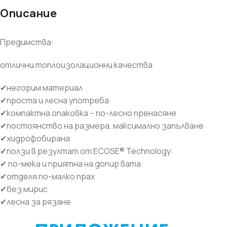
Описание
Предимства:
отлични топлоизолационни качества
✔
негорим материал
✔
проста и лесна употреба
✔
компактна опаковка – по-лесно пренасяне
✔
постоянство на размера, максимално запълване
✔
хидрофобирана
✔
ползи в резултат от ECOSE® Technology:
✔
по-мека и приятна на допир вата
✔
отделя по-малко прах
✔
без мирис
✔
лесна за рязане