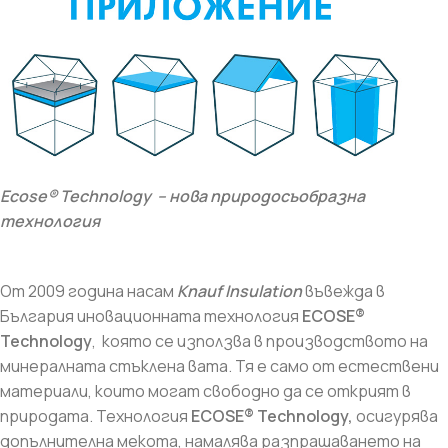
Ecose® Technolog
y
–
нова природосъобразна
технология
От 2009 година насам
Knauf Insulation
въвежда в
България иновационната технология
ECOSE®
Technology
, която се използва в производството на
минералната стъклена вата. Тя е само от естествени
материали, които могат свободно да се открият в
природата. Технология
ECOSE® Technology,
осигурява
допълнителна мекота, намалява разпрашаването на