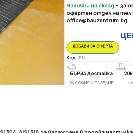
Налични на склад
– за о
офертен отдел на тел
office@bauzentrum.bg
ЦЕ
ДОБАВИ ЗА ОФЕРТА
Код:
293
БЪРЗА Доставка
20k
ЗА СОФИЯ И ПЛОВДИВ
НА
 304, AISI 316 за вграждане в подова настилка