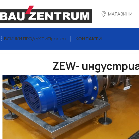
МАГАЗИНИ
ВСИЧКИ ПРОДУКТИ
Проект
КОНТАКТИ
Начало
Отводняване
Отводнителни улеи - Линейно от
ZEW- индустриа