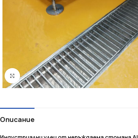
Увеличи
Описание
Индустриални улеи от неръждаема стомана AISI