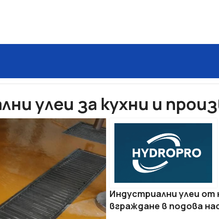
водняване
ZEW- индустриални улеи за кухни и производ
лни улеи за кухни и прои
Индустриални улеи от н
вграждане в подова нас