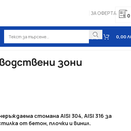
ЗА ОФЕРТА
0
0,00
Л
ствени зони
зводствени зони
еръждаема стомана AISI 304, AISI 316 за
тилка от бетон, плочки и винил.