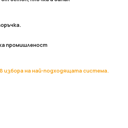
поръчка.
ка промишленост
 в избора на най-подходящата система.