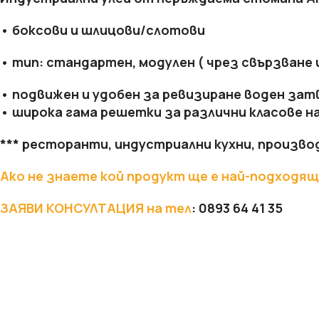
• боксови и шлицови/слотови
• тип: стандартен, модулен ( чрез свързване
• подвижен и удобен за ревизиране воден зат
• широка гама решетки за различни класове н
*** ресторанти, индустриални кухни, произво
СУХО СТРОИТЕЛСТВО
ТОПЛОИЗОЛАЦИЯ
Ако не знаете кой продукт ще е най-подходящ
Гипсокартон
Каменна вата
ЗАЯВИ КОНСУЛТАЦИЯ
на тел
:
0893 64 41 35
Окачени тавани
Мазилки
Профили
XPS - Fibran
Шпакловки
EPS - Стиропор
Лайсни ъгли и мрежи
Лайсни
Аксесоари
Дюбели