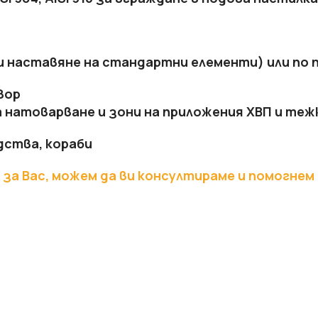
 и наставяне на стандартни елементи) или по 
вор
а натоварване и зони на приложения
ХВП и теж
дства, кораби
СТРОИТЕЛНИ СМЕСИ
 за Вас, можем да ви консултираме и помогнем
Бои и лакове
Грундове и импрегнатори
Лепила и шпакловки за
топлоизолация
Мазилки
Машинни мазилки