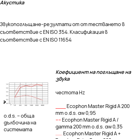
Акустика
Звукопоглъщане-резултати от от тестването в
съответствие с EN ISO 354. Класификация в
съответствие с EN ISO 11654
Kоефициент на поглъщане на
звука
честота Hz
___
Ecophon Master Rigid A 200
mm o.d.s. αw 0,95
o.d.s. – обща
––
Ecophon Master Rigid A /
дълбочина на
gamma 200 mm o.d.s. αw 0,35
системата
…….
Ecophon Master Rigid A +