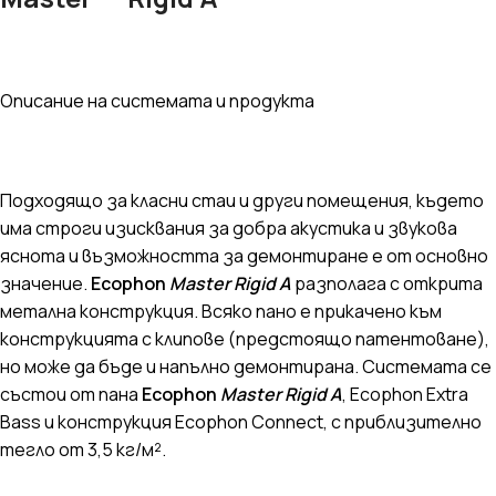
Описание на системата и продукта
Подходящо за класни стаи и други помещения, където
има строги изисквания за добра акустика и звукова
яснота и възможността за демонтиране е от основно
значение.
Ecophon
Master Rigid A
разполага с открита
метална конструкция. Всяко пано е прикачено към
конструкцията с клипове (предстоящо патентоване),
но може да бъде и напълно демонтирана. Системата се
състои от пана
Ecophon
Master Rigid A
, Ecophon Extra
Bass и конструкция Ecophon Connect, с приблизително
тегло от 3,5 кг/м².