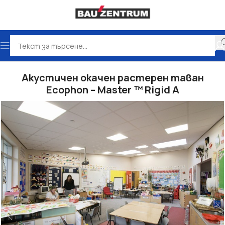
во
Окачени тавани
Акустични окачени тавани Ecophon
Акустичен окачен растерен таван
Ecophon – Master ™ Rigid A