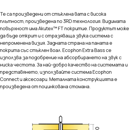
Те са произведени от стъклена вата с висока
плътност, произведена по 3RD технология. Видимата
повърхност има Akutex™ FT покритие. Продуктът може
да бъде открит и с отразяваща звука система с
непроменена визия. Задната страна на паната е
покрита със стъклен воал. Ecophon Extra Bass се
използва за подобрение на абсорбирането на звук с
ниска честота. За най-добро качество на системата и
представянето, използвайте система Ecophon
Connect и аксесоари. Металната конструкцията е
произведена от поцинкована стомана.