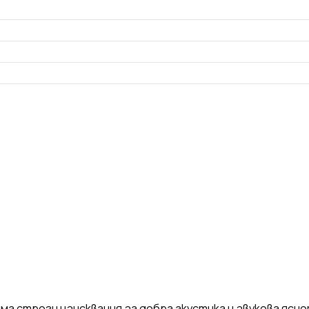
Препарати и добавки
Шпакловки - смеси
ГИПС
НАЙ-ДОБРИТЕ
ВИЖ 
има строги изисквания за добра акустика и звукова яс