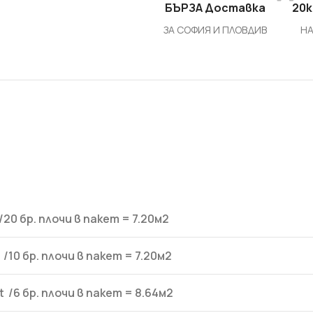
БЪРЗА Доставка
20k
ЗА СОФИЯ И ПЛОВДИВ
НА
СТРОИТЕЛНИ СМЕСИ
Бои и лакове
Грундове и импрегнатори
/20 бр. плочи в пакет = 7.20м2
Лепила и шпакловки за
топлоизолация
 /10 бр.
плочи в пакет =
7.20м2
Мазилки
t /6 бр.
плочи в пакет =
8.64м2
Машинни мазилки