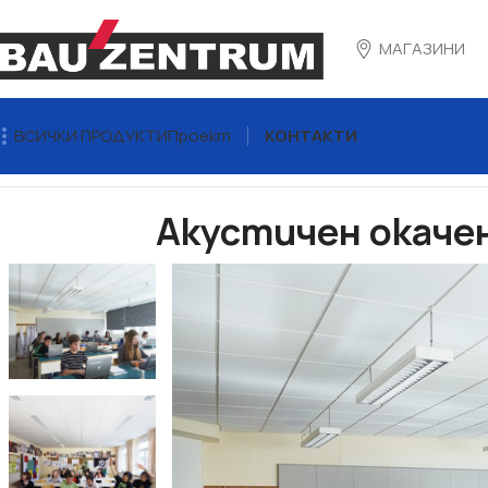
МАГАЗИНИ
ВСИЧКИ ПРОДУКТИ
Проект
КОНТАКТИ
Начало
Сухо строителство
Окачени тавани
Акустични
Акустичен окачен