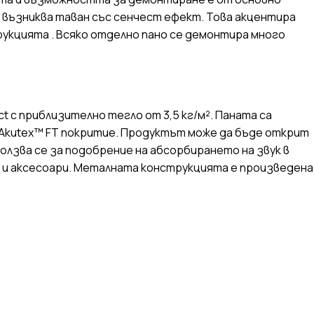
а възниква таван със сенчест ефект. Това акцентира
трукцията . Всяко отделно пано се демонтира много
ct с приблизително тегло от 3,5 кг/м². Паната са
 Akutex™ FT покритие. Продуктът може да бъде открит
олзва се за подобрение на абсорбирането на звук в
 и аксесоари. Металната конструкцията е произведена