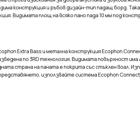
идима конструкция и ръбов дизайн-тип падащ борд. Так
кция. Видимата площ на всяко пано пада 10 мм под конс
Ecophon Extra Bass и метална конструкция Ecophon Conne
изведена по 3RD технология. Видимата повърхност има
ната страна на паната е покрита със стъклен воал. Изп
 представянето, използвайте система Ecophon Connect