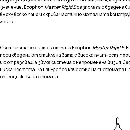
значение.
Ecophon
Master Rigid E
разполага с вдадена в
върху всяко пано и скрива частично металната констру
лесно.
Системата се състои от пана
Ecophon
Master Rigid E
, 
произведени от стъклена вата с висока плътност, про
и с отразяваща звука система с непроменена визия. Зад
ниска честота. За най-добро качество на системата и
от поцинкована стомана.