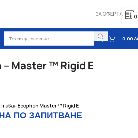
ЗА ОФЕРТА
0
0,00
Л
ан Ecophon – Master ™ Rigid E
 Master ™ Rigid E
н таван
Ecophon
Master ™ Rigid E
НА ПО ЗАПИТВАНЕ