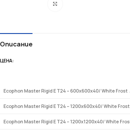
Увеличи
Описание
ЦЕНА:
СУХО СТРОИТЕЛСТВО
ТОПЛОИЗОЛАЦИЯ
Гипсокартон
Каменна вата
Окачени тавани
Мазилки
Ecophon Master Rigid E T24 – 600x600x40/ White Frost 
Профили
XPS - Fibran
Ecophon Master Rigid E T24 – 1200x600x40/ White Frost
Шпакловки
EPS - Стиропор
Лайсни ъгли и мрежи
Лайсни
Ecophon Master Rigid E T24 – 1200x1200x40/ White Fros
Аксесоари
Дюбели