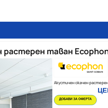
 окачени тавани Ecophon
Акустичен окачен растерен тав
 растерен таван Ecophon –
Акустичен окачен растере
ЦЕ
ДОБАВИ ЗА ОФЕРТА