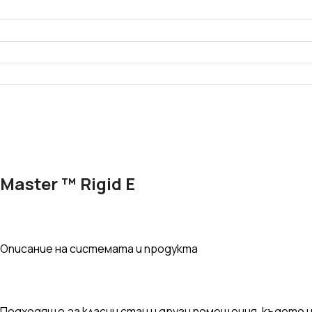
Лепила и шпакловки
Мрежа
Master ™ Rigid E
Описание на системата и продукта
Подходящо за класни стаи и други помещения, където 