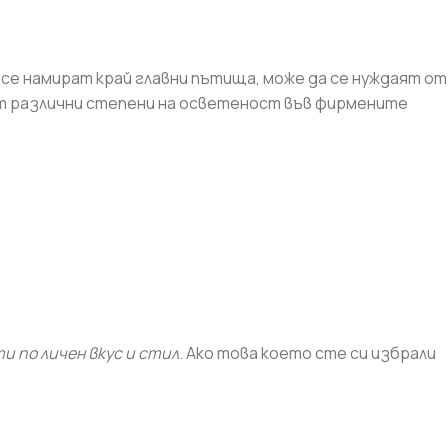
се намират край главни пътища, може да се нуждаят от
ат различни степени на осветеност във фирмените
и по личен вкус и стил
. Ако това което сте си избрали