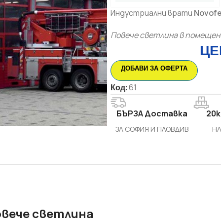
Индустриални врати
Novof
Повече светлина в помеще
ЦЕ
ДОБАВИ ЗА ОФЕРТА
Код:
61
БЪРЗА Доставка
20k
ЗА СОФИЯ И ПЛОВДИВ
НА
овече светлина