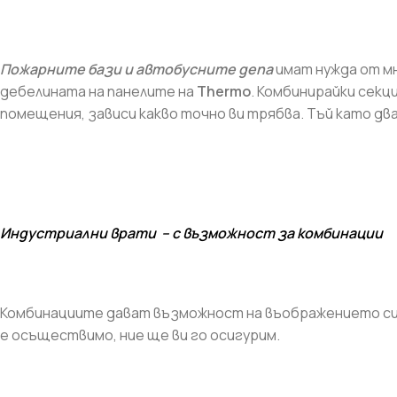
Пожарните бази и автобусните депа
имат нужда от мн
дебелината на панелите на
Thermo
. Комбинирайки секц
помещения, зависи какво точно ви трябва. Тъй като дв
СУХО СТРОИТЕЛСТВО
ТОПЛОИЗОЛАЦИЯ
Индустриални врати
– с възможност за
комбинации
Гипсокартон
Каменна вата
Окачени тавани
Мазилки
Профили
XPS - Fibran
Комбинациите дават възможност на въображението си д
Шпакловки
EPS - Стиропор
е осъществимо, ние ще ви го осигурим.
Лайсни ъгли и мрежи
Лайсни
Аксесоари
Дюбели