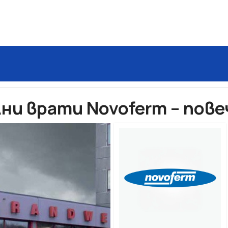
триални секционни врати
Индустриални врати Novoferm
ни врати Novoferm – пове