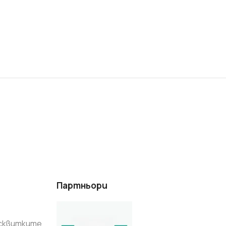
Партньори
исквитките