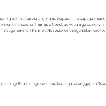
ого дневна светлина, докато фирмените сгради които 
ионните панели на
Thermo
и
NovoLux
могат да се получ
ата вида панели
Thermo
и
NovoLux
се съединяват лесно.
СТРОИТЕЛНИ СМЕСИ
Бои и лакове
Грундове и импрегнатори
Лепила и шпакловки за
а се изяви, по този начин можете да се създадат
врат
топлоизолация
Мазилки
Машинни мазилки