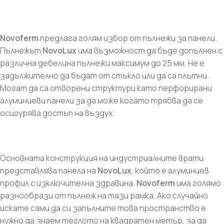
Novoferm
предлага голям избор от пълнежи за панели.
Пълнежът
NovoLux
има възможност да бъде допълнен с
различна дебелина пълнежи максимум до 25 мм. Не е
задължително да бъдат от стъкло или да са плътни.
Могат да са отворени структури като перфорирани
алуминиеви панели за да може когато трябва да се
осигурява достъп на въздух.
Основната конструкция на индустриалните врати
представлява панела на
NovoLux
, който е алуминиев
профил с изключителна здравина.
Novoferm
има голямо
разнообрази от пълнеж на тази рамка. Ако случайно
искате сами да си запълните това пространство е
нужно да знаем теглото на квадратен метър, за да