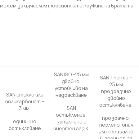
можем да изчислим торсионните пружини на вратата.
SAN ISO -25 мм
SAN Thermo –
двойно,
25 мм
устойчиво на
прозразчно
SAN стъкло или
надраскване
двойно
поликарбонат –
остъкляване,
SAN
3 мм
остъкление,
прозрачно,
единично
запълнено с
перлено, опал
остъкляване
инертен газ K
или специално
(например за