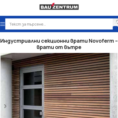
и и логистични врати
Индустриални секционни врати
Индустриални секционни врати Novoferm –
врати от вътре