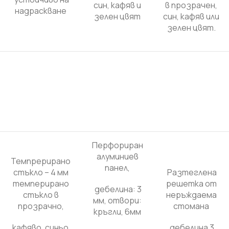
син, кафяв и
в прозрачен,
надраскване
зелен цвят
син, кафяв или
зелен цвят.
Перфориран
алуминиев
Темпрерирано
панел,
стъкло – 4 мм
Разтеглена
темперирано
решетка от
дебелина: 3
стъкло в
неръждаема
мм, отвори:
прозрачно,
стомана
кръгли, 6мм
кафяво, синьо,
дебелина 3