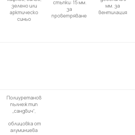
стъпки: 15 мм.
зелено или
мм.
за
за
арктическо
вентилация
проветряване
синьо
П
олиуретанов
пълнеж тип
„сандвич“,
облицовка от
алуминиева