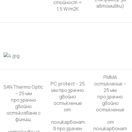
стойност =
автомивки)
1,5 W/m2K
PMMA
PC protect – 25
остъкление –
SAN Thermo Optic
мм прозрачно
25 мм
– 25 мм
двойно
прозрачно
прозрачно
остъкление
двойно
двойно
от
остъкление
остъкляване с
финиш,
поликарбонат
от
в прозрачен
поликарбонат
устойчиво на